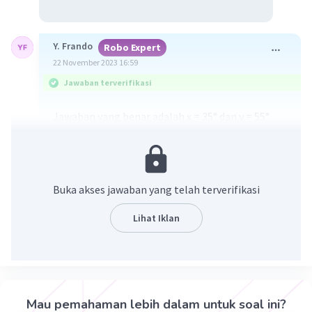
Y. Frando
Robo Expert
22 November 2023 16:59
Jawaban terverifikasi
Jawaban yang benar adalah x = 35° dan y = 55°.
Diketahui :
Gambar sudut siku-siku dimana terdapat x° dan
y° di dalamnya
Buka akses jawaban yang telah terverifikasi
y = 2x - 15°
Lihat Iklan
Ditanya:
Nilai x dan y = ...?
Jawab:
Ingat konsep berikut:
Mau pemahaman lebih dalam untuk soal ini?