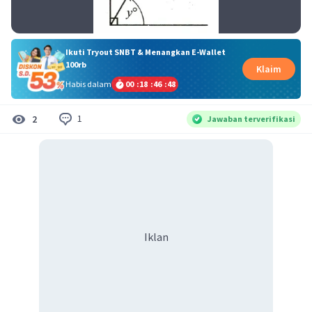
Ikuti Tryout SNBT & Menangkan E-Wallet
100rb
Klaim
Habis dalam
00
:
18
:
46
:
47
1
2
Jawaban terverifikasi
Iklan