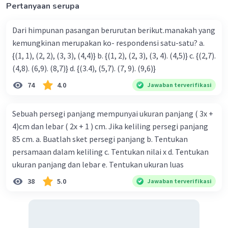
Pertanyaan serupa
3x = 105°
x = 105°/3
Dari himpunan pasangan berurutan berikut.manakah yang
x = 35°.
kemungkinan merupakan ko- respondensi satu-satu? a.
{(1, 1), (2, 2), (3, 3), (4,4)} b. {(1, 2), (2, 3), (3, 4). (4,5)} c. {(2,7).
Substitusi nilai x ke persamaan x + y = 90°, maka:
(4,8). (6,9). (8,7)} d. {(3.4), (5,7). (7, 9). (9,6)}
x + y = 90°
35° + y = 90°
74
4.0
Jawaban terverifikasi
y = 90° - 35°
y = 55°.
Sebuah persegi panjang mempunyai ukuran panjang ( 3x +
4)cm dan lebar ( 2x + 1 ) cm. Jika keliling persegi panjang
Jadi, nilai x dan y berturut-turut adalah 35° dan
85 cm. a. Buatlah sket persegi panjang b. Tentukan
55°.
persamaan dalam keliling c. Tentukan nilai x d. Tentukan
ukuran panjang dan lebar e. Tentukan ukuran luas
·
0.0
(
0
)
Balas
Beri Rating
38
5.0
Jawaban terverifikasi