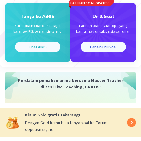
(i) Dua sudut dikatakan berpenyiku jika jumlah
LATIHAN SOAL GRATIS!
sudutnya 90°.
Tanya ke AiRIS
Drill Soal
(ii) Sistem persamaan linier dua variabel
diselesaikan dengan metode eliminasi dan
Yuk, cobain chat dan belajar
Latihan soal sesuai topik yang
bareng AiRIS, teman pintarmu!
kamu mau untuk persiapan ujian
substitusi.
Dari gambar soal diperoleh bahwa x dan y
Chat AiRIS
Cobain Drill Soal
berpenyiku, sehingga diperoleh:
x + y = 90°.
Dari soal telah diberitahu y = 2x - 15°, diubah
Perdalam pemahamanmu bersama Master Teacher
menjadi:
di sesi Live Teaching, GRATIS!
2x - y = 15°.
Selanjutnya eliminasi y dari kedua persamaan di
Klaim Gold gratis sekarang!
atas, maka:
x + y = 90°
Dengan Gold kamu bisa tanya soal ke Forum
sepuasnya, lho.
2x - y = 15°
-------------- +