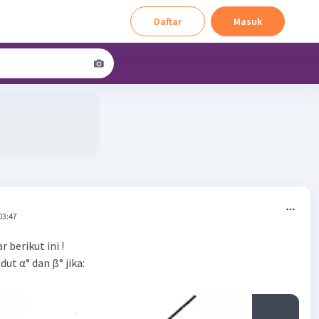
Daftar
Masuk
03:47
 berikut ini !
ut α° dan β° jika: