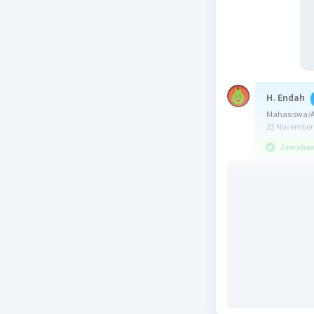
H. Endah
Mahasiswa/Al
22 November 
Jawaban 
Jawaban: 
Konsep:
Dua sudut
Pembasah
α + β = 18
α + 2α - 3