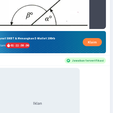
ryout SNBT & Menangkan E-Wallet 100rb
Klaim
alam
01
:
11
:
38
:
36
Jawaban terverifikasi
Iklan