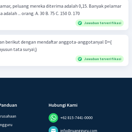
lamar, peluang mereka diterima adalah 0,15. Banyak pelamar
 adalah ... orang. A. 30 B. 75 C. 150 D. 170
Jawaban terverifikasi
n berikut dengan mendaftar anggota-anggotanyal D={
yusun tata surya\}
Jawaban terverifikasi
Panduan
Hubungi Kami
erusahaan
+62 815-7441-0000
angguru
info@ruangguru.com