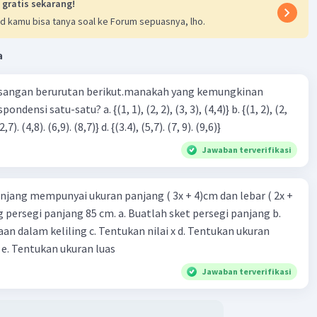
 gratis sekarang!
Iklan
d kamu bisa tanya soal ke Forum sepuasnya, lho.
a
sangan berurutan berikut.manakah yang kemungkinan
3), (3, 4). (4,5)} c. {(2,7). (4,8). (6,9). (8,7)} d. {(3.4), (5,7). (7, 9). (9,6)}
Jawaban terverifikasi
njang mempunyai ukuran panjang ( 3x + 4)cm dan lebar ( 2x +
ing persegi panjang 85 cm. a. Buatlah sket persegi panjang b.
n dalam keliling c. Tentukan nilai x d. Tentukan ukuran
 e. Tentukan ukuran luas
Jawaban terverifikasi