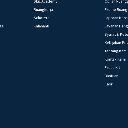
Skill Academy
Cicilan Ruang
Ruangkerja
Promo Ruang
Schoters
Laporan Kere
ess
Kalananti
Layanan Pen
Syarat & Ket
Kebijakan Pri
Tentang Kami
Kontak Kami
Press Kit
Bantuan
Karir