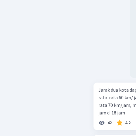
Jarak dua kota d
rata-rata 60 km/ 
rata 70 km/jam, maka waktu
jam d. 18 jam
42
4.2