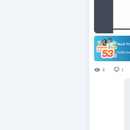
Ikuti T
Habis d
1
1