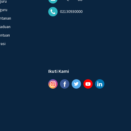
guru
guru
02130930000
ntanan
gaduan
entuan
vasi
Ikuti Kami