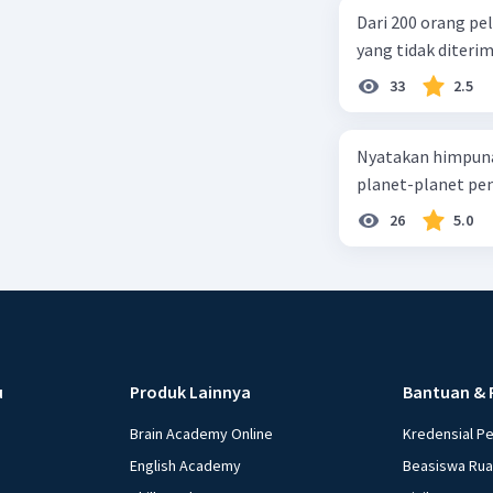
Dari 200 orang pe
yang tidak diterima
33
2.5
Nyatakan himpuna
planet-planet pen
26
5.0
u
Produk Lainnya
Bantuan & 
Brain Academy Online
Kredensial P
English Academy
Beasiswa Ru