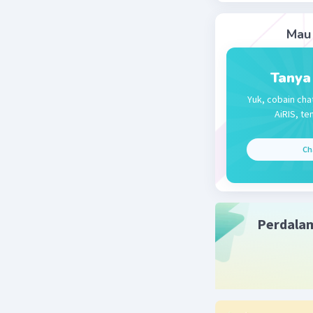
3α - 30° =
3α = 180° 
Mau 
3α = 210°
α = 70°
Tanya
β = 2α - 3
Yuk, cobain cha
β = 2(70°)
AiRIS, te
β = 140° -
β = 110°
Ch
Jadi, α = 
Beri R
Perdala