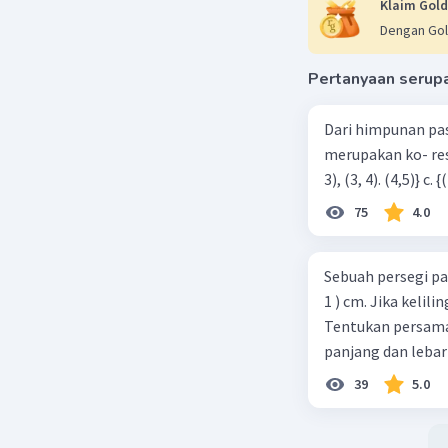
Klaim Gold
Dengan Gol
Pertanyaan serup
Dari himpunan pa
merupakan ko- respondensi satu-satu? a. {(1, 1), (2, 2), (3, 3), (4,4)} b. {(1, 2), (2,
75
4.0
Sebuah persegi pa
1 ) cm. Jika kelil
Tentukan persamaa
panjang dan lebar
39
5.0