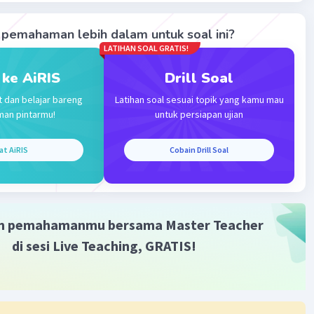
 180°
+ 30°
pemahaman lebih dalam untuk soal ini?
LATIHAN SOAL GRATIS!
 ke AiRIS
Drill Soal
0°
t dan belajar bareng
Latihan soal sesuai topik yang kamu mau
 - 30°
man pintarmu!
untuk persiapan ujian
 30°
at AiRIS
Cobain Drill Soal
70° dan β = 110°.
·
0.0
(
0
)
Balas
ating
m pemahamanmu bersama Master Teacher
di sesi Live Teaching, GRATIS!