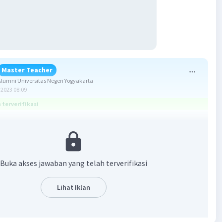
Master Teacher
umni Universitas Negeri Yogyakarta
2023 08:09
terverifikasi
α = 70° dan β = 110°
Buka akses jawaban yang telah terverifikasi
 yang saling berpelurus jumlahnya adalah 180°.
an:
Lihat Iklan
0°
0° = 180°