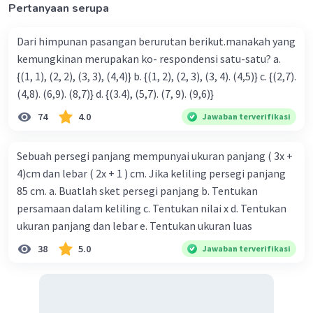
Pertanyaan serupa
Dari himpunan pasangan berurutan berikut.manakah yang
kemungkinan merupakan ko- respondensi satu-satu? a.
{(1, 1), (2, 2), (3, 3), (4,4)} b. {(1, 2), (2, 3), (3, 4). (4,5)} c. {(2,7).
(4,8). (6,9). (8,7)} d. {(3.4), (5,7). (7, 9). (9,6)}
74
4.0
Jawaban terverifikasi
Sebuah persegi panjang mempunyai ukuran panjang ( 3x +
4)cm dan lebar ( 2x + 1 ) cm. Jika keliling persegi panjang
85 cm. a. Buatlah sket persegi panjang b. Tentukan
persamaan dalam keliling c. Tentukan nilai x d. Tentukan
ukuran panjang dan lebar e. Tentukan ukuran luas
38
5.0
Jawaban terverifikasi