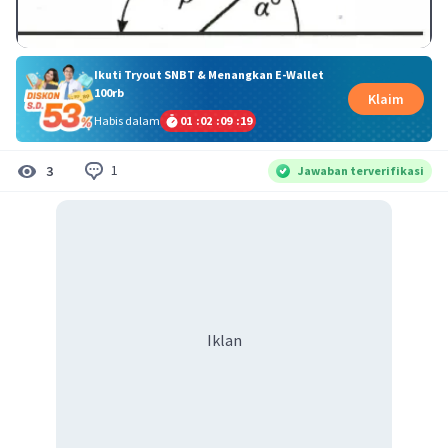
Ikuti Tryout SNBT & Menangkan E-Wallet
100rb
Klaim
Habis dalam
01
:
02
:
09
:
18
1
3
Jawaban terverifikasi
Iklan