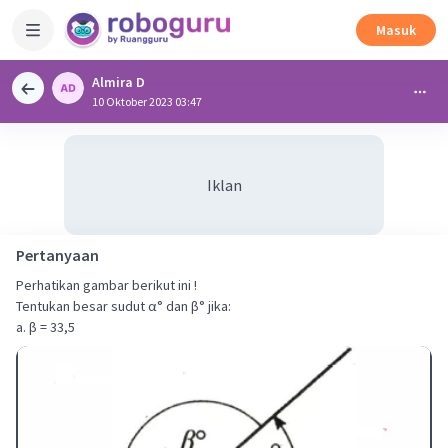
Masuk
Almira D
10 Oktober 2023 03:47
Iklan
Pertanyaan
Perhatikan gambar berikut ini !
Tentukan besar sudut α° dan β° jika:
a. β = 33,5