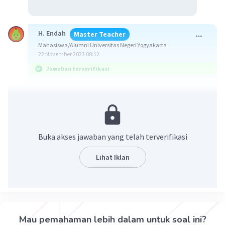
H. Endah
Master Teacher
Mahasiswa/Alumni Universitas Negeri Yogyakarta
22 November 2023 08:12
Jawaban terverifikasi
Jawaban: α = 146,5° dan β = 33,5°
Konsep:
Dua sudut yang saling berpelurus jumlahnya
Buka akses jawaban yang telah terverifikasi
adalah 180°.
Lihat Iklan
Pembasahan:
α + β = 180°
α + 33,5° = 180°
α = 180° - 33,5°
α = 146,5°
Mau pemahaman lebih dalam untuk soal ini?