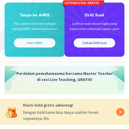
LATIHAN SOAL GRATIS!
Jadi, α = 146,5° dan β = 33,5°.
Tanya ke AiRIS
Drill Soal
·
0.0
(
0
)
Balas
Beri Rating
Yuk, cobain chat dan belajar
Latihan soal sesuai topik yang
bareng AiRIS, teman pintarmu!
kamu mau untuk persiapan ujian
Chat AiRIS
Cobain Drill Soal
Iklan
Perdalam pemahamanmu bersama Master Teacher
di sesi Live Teaching, GRATIS!
Klaim Gold gratis sekarang!
Dengan Gold kamu bisa tanya soal ke Forum
sepuasnya, lho.