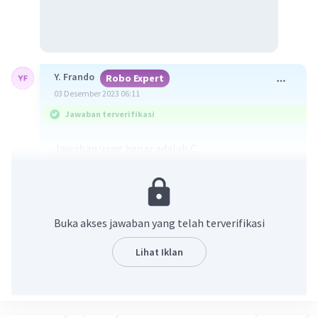
Y. Frando
Robo Expert
03 Desember 2023 06:11
Jawaban terverifikasi
Jawaban yang benar adalah C.
Pembahasan.
Konsep yang kita gunakan adalah penerapan
hukum Newton pada gerak melingkar. Pada
Buka akses jawaban yang telah terverifikasi
hukum II Newton dinyatakan bahwa benda
bergerak dengan percepatan a yang sebanding
Lihat Iklan
dengan resultan gaya yang bekerja dan
berbanding terbalik dengan massa benda. Secara
matematis dirumuskan oleh: