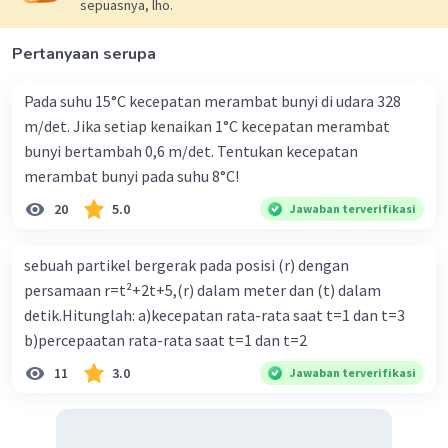
sepuasnya, lho.
percepatan sentripetal yang arahnya selalu
menuju pusat lingkaran dan tegak lurus terhadap
Pertanyaan serupa
vektor kecepatan. Maka, gambar yang paling
tepat menunjukkan percepatan resultannya
Pada suhu 15°C kecepatan merambat bunyi di udara 328
adalah C karena menuju pusat lingkaran secara
m/det. Jika setiap kenaikan 1°C kecepatan merambat
diagonal (lihat gambar di bawah).
bunyi bertambah 0,6 m/det. Tentukan kecepatan
merambat bunyi pada suhu 8°C!
Oleh karena itu, jawaban yang benar adalah C.
20
5.0
Jawaban terverifikasi
sebuah partikel bergerak pada posisi (r) dengan
persamaan r=t²+2t+5,(r) dalam meter dan (t) dalam
detik.Hitunglah: a)kecepatan rata-rata saat t=1 dan t=3
b)percepaatan rata-rata saat t=1 dan t=2
11
3.0
Jawaban terverifikasi
·
5.0
(
1
)
Balas
Beri Rating