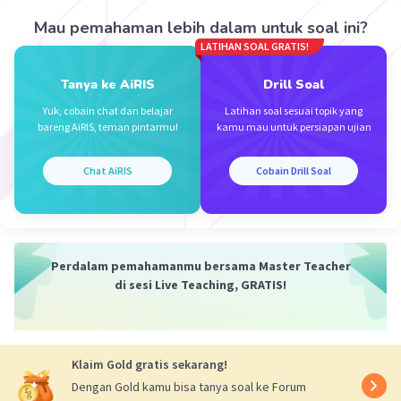
a = ΣF/m
ΣF = m x a.
Mau pemahaman lebih dalam untuk soal ini?
LATIHAN SOAL GRATIS!
Untuk gerak melingkar, percepatan yang
Tanya ke AiRIS
Drill Soal
dihasilkan adalah percepatan sentripetal yang
dirumuskan oleh:
Yuk, cobain chat dan belajar
Latihan soal sesuai topik yang
bareng AiRIS, teman pintarmu!
kamu mau untuk persiapan ujian
a = v²/R = ω² R,
Chat AiRIS
Cobain Drill Soal
dimana:
a = percepatan benda (m/s^2)
m = massa benda (kg)
ΣF = resultan gaya (N)
Perdalam pemahamanmu bersama Master Teacher
ω = kecepatan sudut (rad/s)
di sesi Live Teaching, GRATIS!
v = kecepatan linier (m/s)
R = jari-jari lintasan (m).
Klaim Gold gratis sekarang!
Berdasarkan gambar pada soal, percepatan yang
bekerja pada benda selama gerakannya adalah
Dengan Gold kamu bisa tanya soal ke Forum