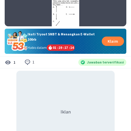
Ikuti Tryout SNBT & Menangkan E-Wallet
100rb
Klaim
Habis dalam
01
:
19
:
17
:
13
1
1
Jawaban terverifikasi
Iklan