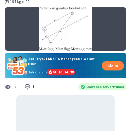
Ikuti Tryout SNBT & Menangkan E-Wallet
100rb
Klaim
Habis dalam
01
:
16
:
24
:
37
1
3
Jawaban terverifikasi