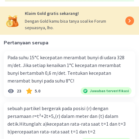
Jadi besar momen inersia sistem jika garis r2 sebagai
sumbu putarnya adalah 192 kg.m².
Klaim Gold gratis sekarang!
Oleh karena itu jawaban yang benar adalah C.
Dengan Gold kamu bisa tanya soal ke Forum
sepuasnya, lho.
Pertanyaan serupa
Pada suhu 15°C kecepatan merambat bunyi di udara 328
m/det. Jika setiap kenaikan 1°C kecepatan merambat
bunyi bertambah 0,6 m/det. Tentukan kecepatan
merambat bunyi pada suhu 8°C!
·
0.0
(
0
)
Balas
Beri Rating
23
5.0
Jawaban terverifikasi
sebuah partikel bergerak pada posisi (r) dengan
persamaan r=t²+2t+5,(r) dalam meter dan (t) dalam
detik.Hitunglah: a)kecepatan rata-rata saat t=1 dan t=3
b)percepaatan rata-rata saat t=1 dan t=2
Iklan