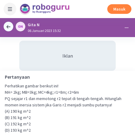
Masuk
Gita N
06 Januari 2023 15:32
Iklan
Pertanyaan
Perhatikan gambar berikut ini!
MA= 2kg; MB=3kg; MC=4kg; r1=8m; r2=6m
PQ sejajar r1 dan memotong r2 tepat di tengah-tengah. Hitunglah
momen inersia sistem jika Garis r2 menjadi sumbu putarnya!
(A) 190 kg m^2
(B) 191 kg m^2
(C) 192 kg m^2
(D) 193 kg m^2