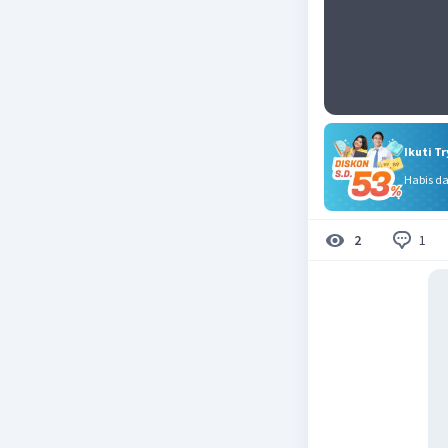
Ikuti T
Habis d
1
2