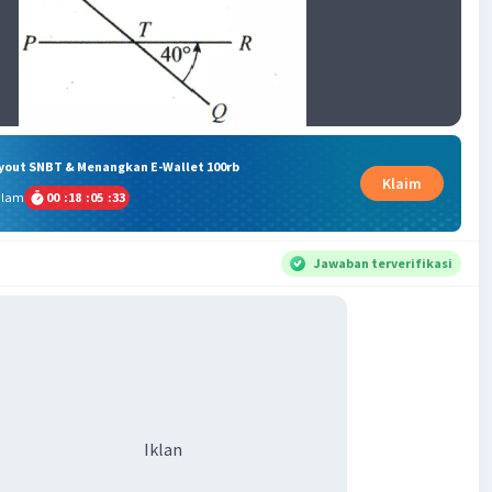
ryout SNBT & Menangkan E-Wallet 100rb
Klaim
alam
00
:
18
:
05
:
32
Jawaban terverifikasi
Iklan