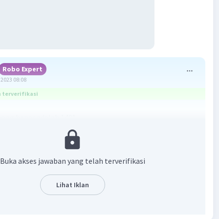
Robo Expert
2023 08:08
terverifikasi
ang benar adalah 140°.
:
ris PR dan QS saling berpotongan di titik T
Buka akses jawaban yang telah terverifikasi
0°
Lihat Iklan
.?