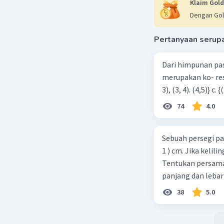
Klaim Gold
Dengan Gol
Pertanyaan serup
Dari himpunan pa
merupakan ko- respondensi satu-satu? a. {(1, 1), (2, 2), (3, 3), (4,4)} b. {(1, 2), (2,
74
4.0
Sebuah persegi pa
1 ) cm. Jika kelil
Tentukan persamaa
panjang dan lebar
38
5.0