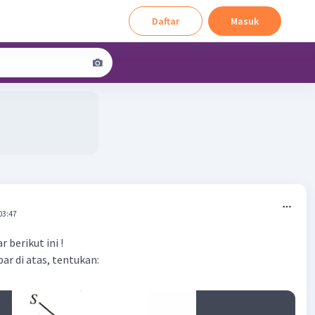
Daftar
Masuk
03:47
 berikut ini !
r di atas, tentukan: