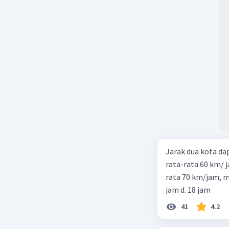
Jarak dua kota d
rata-rata 60 km/ 
rata 70 km/jam, maka waktu
jam d. 18 jam
41
4.2