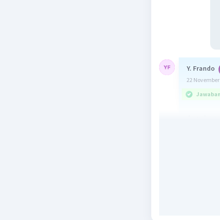
Y. Frando
22 November 
Jawaban 
Jawaban y
Diketahui 
Gambar ga
∠RTQ = 4
Ditanya:
∠PTQ = ..