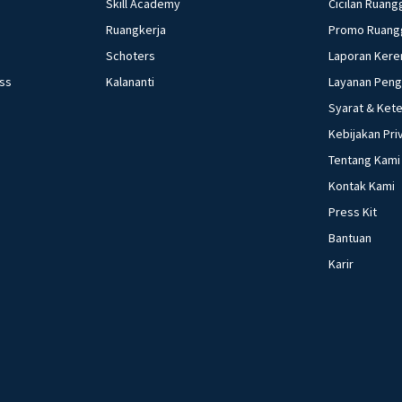
Skill Academy
Cicilan Ruang
Ruangkerja
Promo Ruang
Schoters
Laporan Kere
ess
Kalananti
Layanan Pen
Syarat & Ket
Kebijakan Pri
Tentang Kami
Kontak Kami
Press Kit
Bantuan
Karir