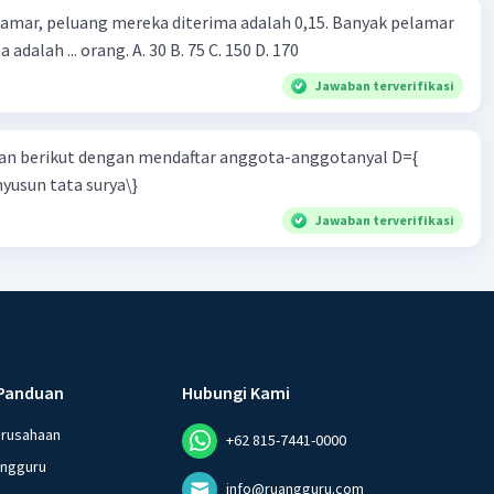
lamar, peluang mereka diterima adalah 0,15. Banyak pelamar
 adalah ... orang. A. 30 B. 75 C. 150 D. 170
Jawaban terverifikasi
n berikut dengan mendaftar anggota-anggotanyal D={
yusun tata surya\}
Jawaban terverifikasi
Panduan
Hubungi Kami
erusahaan
+62 815-7441-0000
angguru
info@ruangguru.com