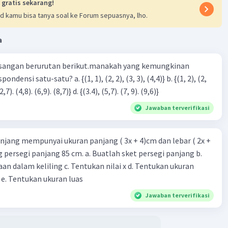
 gratis sekarang!
d kamu bisa tanya soal ke Forum sepuasnya, lho.
Iklan
a
sangan berurutan berikut.manakah yang kemungkinan
3), (3, 4). (4,5)} c. {(2,7). (4,8). (6,9). (8,7)} d. {(3.4), (5,7). (7, 9). (9,6)}
Jawaban terverifikasi
njang mempunyai ukuran panjang ( 3x + 4)cm dan lebar ( 2x +
ing persegi panjang 85 cm. a. Buatlah sket persegi panjang b.
n dalam keliling c. Tentukan nilai x d. Tentukan ukuran
 e. Tentukan ukuran luas
Jawaban terverifikasi