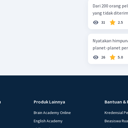
Dari 200 orang pe
yang tidak diterima
31
2.5
Nyatakan himpuna
planet-planet pen
26
5.0
u
Produk Lainnya
Bantuan & 
Brain Academy Online
Kredensial P
English Academy
Beasiswa Ru