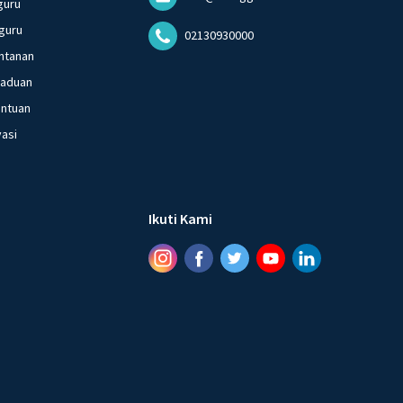
guru
guru
02130930000
ntanan
gaduan
entuan
vasi
Ikuti Kami