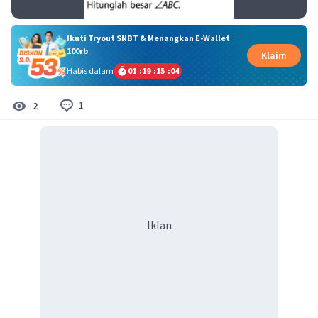
Ikuti Tryout SNBT & Menangkan E-Wallet
100rb
Klaim
Habis dalam
01
:
19
:
15
:
03
1
2
Iklan