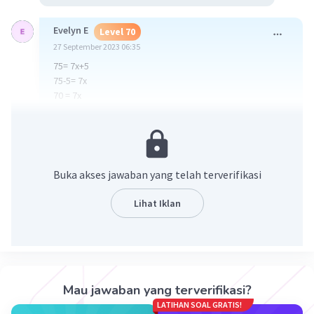
Evelyn E
Level 70
27 September 2023 06:35
75= 7x+5
75-5= 7x
70 = 7x
x = 70:7
x = 10
3x -10 = 3(10) -10 = 30-10= 20⁰
Buka akses jawaban yang telah terverifikasi
sudut ABC = 180-75-20= 85⁰
Lihat Iklan
·
0.0
(
0
)
Balas
Beri Rating
Mau jawaban yang terverifikasi?
LATIHAN SOAL GRATIS!