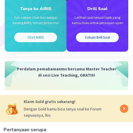
Iklan
Tanya ke AiRIS
Drill Soal
Yuk, cobain chat dan belajar
Latihan soal sesuai topik yang
bareng AiRIS, teman pintarmu!
kamu mau untuk persiapan ujian
Chat AiRIS
Cobain Drill Soal
Perdalam pemahamanmu bersama Master Teacher
di sesi Live Teaching, GRATIS!
Klaim Gold gratis sekarang!
Dengan Gold kamu bisa tanya soal ke Forum
sepuasnya, lho.
Pertanyaan serupa