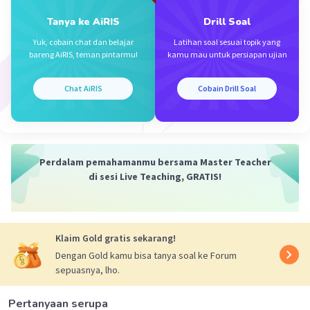
Ditanya :
Tanya ke AiRIS
Drill Soal
a • b = ....?
Yuk, cobain chat dan belajar
Latihan soal sesuai topik yang
Pembahasan :
bareng AiRIS, teman pintarmu!
kamu mau untuk persiapan ujian
a • b = (a)(b) cos 𝜃
a • b = (9)(12) cos 60°
Chat AiRIS
Cobain Drill Soal
a • b = (108)(½)
a • b = 54 N²
Jadi besar perkalian titik a dan b adalah 54 N².
Perdalam pemahamanmu bersama Master Teacher
·
0.0
(
0
)
Balas
Beri Rating
di sesi Live Teaching, GRATIS!
Klaim Gold gratis sekarang!
Dengan Gold kamu bisa tanya soal ke Forum
sepuasnya, lho.
Iklan
Pertanyaan serupa