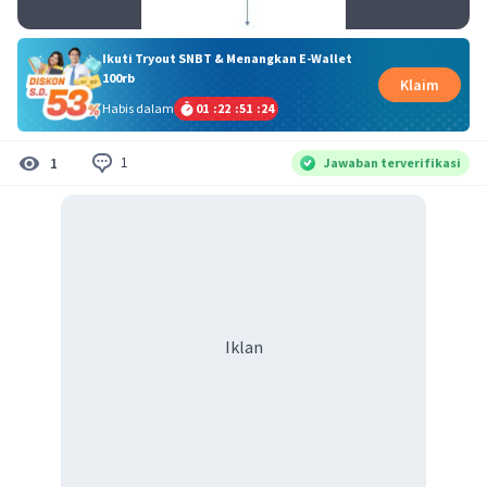
Ikuti Tryout SNBT & Menangkan E-Wallet
100rb
Klaim
Habis dalam
01
:
22
:
51
:
23
1
1
Jawaban terverifikasi
Iklan