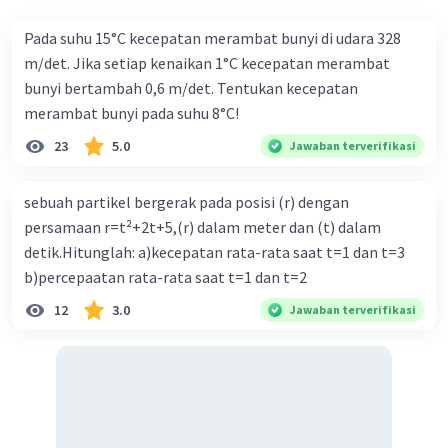
Pada suhu 15°C kecepatan merambat bunyi di udara 328
m/det. Jika setiap kenaikan 1°C kecepatan merambat
bunyi bertambah 0,6 m/det. Tentukan kecepatan
merambat bunyi pada suhu 8°C!
23
5.0
Jawaban terverifikasi
sebuah partikel bergerak pada posisi (r) dengan
persamaan r=t²+2t+5,(r) dalam meter dan (t) dalam
detik.Hitunglah: a)kecepatan rata-rata saat t=1 dan t=3
b)percepaatan rata-rata saat t=1 dan t=2
12
3.0
Jawaban terverifikasi