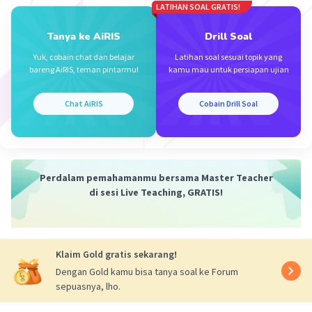
LATIHAN SOAL GRATIS!
2•0 - 0 ... 4
0 ≤ 4
Tanya ke AiRIS
Drill Soal
Diperoleh pertidaksamaan linearnya adalah
Yuk, cobain chat dan belajar
Latihan soal sesuai topik yang
2x - y ≤ 4
bareng AiRIS, teman pintarmu!
kamu mau untuk persiapan ujian
Jadi, Daerah yang diarsir pada gambar di atas adalah
Chat AiRIS
Cobain Drill Soal
daerah penyelesaian pertidaksamaan linear 2x - y ≤ 4
·
0.0
(
0
)
Balas
Beri Rating
Perdalam pemahamanmu bersama Master Teacher
di sesi Live Teaching, GRATIS!
Klaim Gold gratis sekarang!
Iklan
Dengan Gold kamu bisa tanya soal ke Forum
sepuasnya, lho.