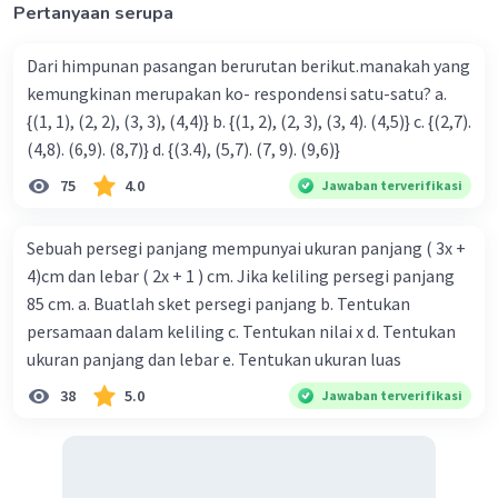
Pertanyaan serupa
Dari himpunan pasangan berurutan berikut.manakah yang
kemungkinan merupakan ko- respondensi satu-satu? a.
{(1, 1), (2, 2), (3, 3), (4,4)} b. {(1, 2), (2, 3), (3, 4). (4,5)} c. {(2,7).
(4,8). (6,9). (8,7)} d. {(3.4), (5,7). (7, 9). (9,6)}
75
4.0
Jawaban terverifikasi
Sebuah persegi panjang mempunyai ukuran panjang ( 3x +
4)cm dan lebar ( 2x + 1 ) cm. Jika keliling persegi panjang
85 cm. a. Buatlah sket persegi panjang b. Tentukan
persamaan dalam keliling c. Tentukan nilai x d. Tentukan
ukuran panjang dan lebar e. Tentukan ukuran luas
38
5.0
Jawaban terverifikasi