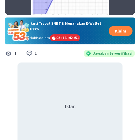
Ikuti Tryout SNBT & Menangkan E-Wallet
100rb
Klaim
Habis dalam
02
:
16
:
42
:
51
1
1
Jawaban terverifikasi
Iklan