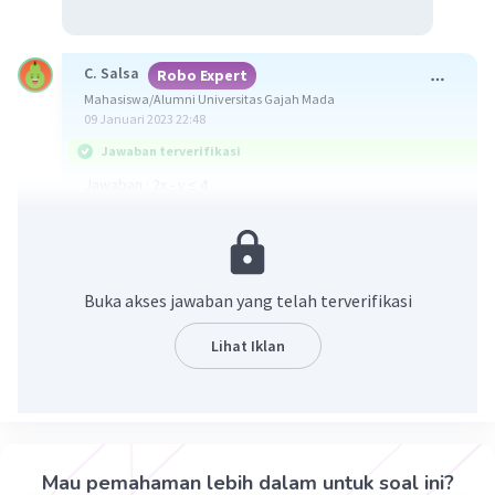
C. Salsa
Robo Expert
Mahasiswa/Alumni Universitas Gajah Mada
09 Januari 2023 22:48
Jawaban terverifikasi
Jawaban : 2x - y ≤ 4
Ingat!
Persamaan garis yang melalui titik (b,0) dan (0,a) adalah
ax+by = a•b
Buka akses jawaban yang telah terverifikasi
Persamaan garis yang melalui (2,0) dan (0,-4) adalah
Lihat Iklan
-4x + 2y = 2•(-4)
-4x + 2y = -8
Kedua ruas dibagi -2
2x - y = 4
Uji titik :
Mau pemahaman lebih dalam untuk soal ini?
Daerah yang diarsir memuat titik (0,0)