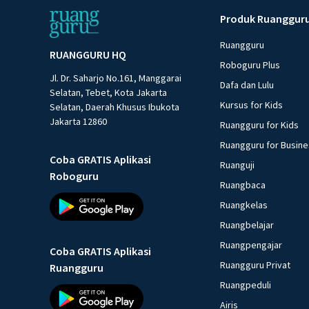
Produk Ruanggur
Ruangguru
RUANGGURU HQ
Roboguru Plus
Jl. Dr. Saharjo No.161, Manggarai
Dafa dan Lulu
Selatan, Tebet, Kota Jakarta
Kursus for Kids
Selatan, Daerah Khusus Ibukota
Jakarta 12860
Ruangguru for Kids
Ruangguru for Busin
Coba GRATIS Aplikasi
Ruanguji
Roboguru
Ruangbaca
Ruangkelas
Ruangbelajar
Ruangpengajar
Coba GRATIS Aplikasi
Ruangguru Privat
Ruangguru
Ruangpeduli
Airis