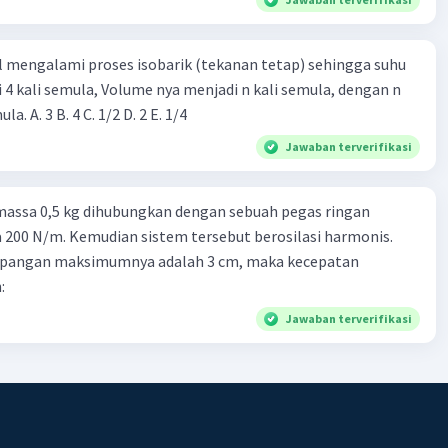
l mengalami proses isobarik (tekanan tetap) sehingga suhu
i 4 kali semula, Volume nya menjadi n kali semula, dengan n
adalah ...... kali semula. A. 3 B. 4 C. 1/2 D. 2 E. 1/4
Jawaban terverifikasi
massa 0,5 kg dihubungkan dengan sebuah pegas ringan
200 N/m. Kemudian sistem tersebut berosilasi harmonis.
impangan maksimumnya adalah 3 cm, maka kecepatan
:
Jawaban terverifikasi