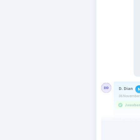
D. Dian
06 November 
Jawaban 
Jawaban p
Diketahui