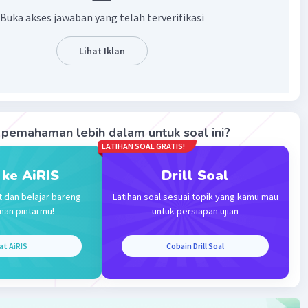
Buka akses jawaban yang telah terverifikasi
Lihat Iklan
s θ = 50 cos 53° = 30 N
pemahaman lebih dalam untuk soal ini?
LATIHAN SOAL GRATIS!
an:
Newton berbunyi: "Percepatan yang dihasilkan oleh
 ke AiRIS
Drill Soal
gaya yang bekerja pada suatu benda sebanding dengan
t dan belajar bareng
Latihan soal sesuai topik yang kamu mau
gayanya dan berbanding terbalik dengan massa bendanya",
man pintarmu!
untuk persiapan ujian
at dirumuskan dengan
at AiRIS
Cobain Drill Soal
N)
 (kg)
2
patan (m/s
)