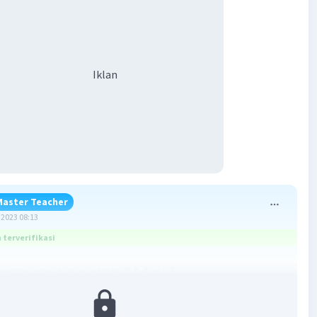
Iklan
Master Teacher
2023 08:13
terverifikasi
ertanyaan di atas adalah C. 5,6 m/s².
: