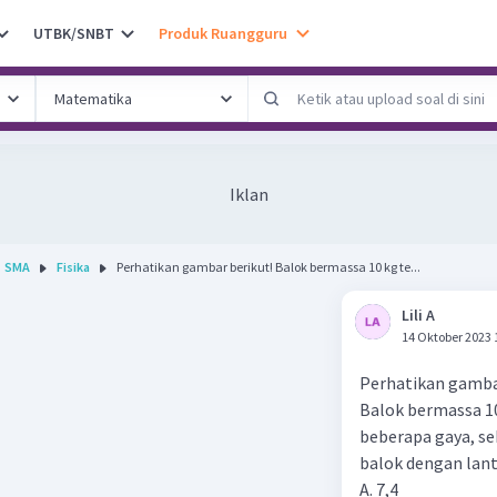
UTBK/SNBT
Produk Ruangguru
Iklan
SMA
Fisika
Perhatikan gambar berikut! Balok bermassa 10 kg te...
Lili A
14 Oktober 2023 
Perhatikan gamba
Balok bermassa 10
beberapa gaya, se
balok dengan lanta
A. 7,4