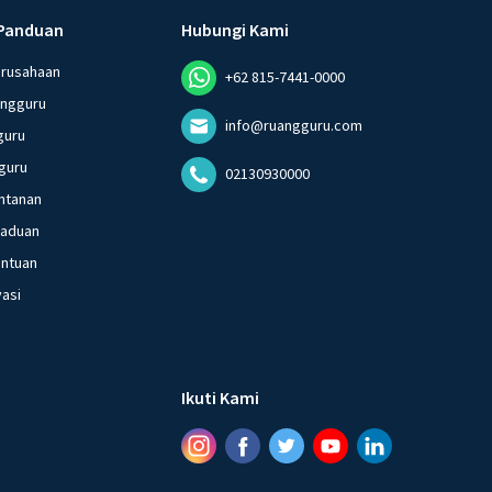
Panduan
Hubungi Kami
erusahaan
+62 815-7441-0000
angguru
info@ruangguru.com
guru
guru
02130930000
ntanan
gaduan
entuan
vasi
Ikuti Kami