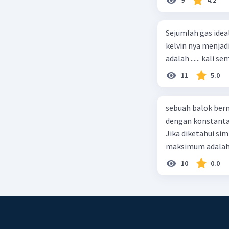
Sejumlah gas idea
kelvin nya menjad
11
5.0
sebuah balok ber
dengan konstanta 
Jika diketahui s
maksimum adalah
10
0.0