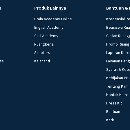
u
Produk Lainnya
Bantuan & 
Brain Academy Online
Kredensial P
English Academy
Beasiswa Ru
Skill Academy
Cicilan Ruang
Ruangkerja
Promo Ruang
Schoters
Laporan Kere
ess
Kalananti
Layanan Pen
Syarat & Ket
Kebijakan Pri
Tentang Kami
Kontak Kami
Press Kit
Bantuan
Karir