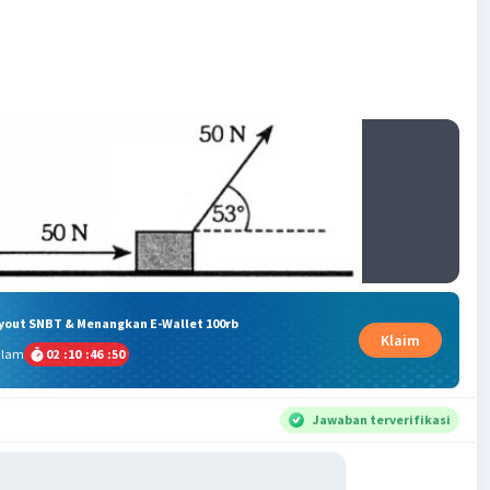
ryout SNBT & Menangkan E-Wallet 100rb
Klaim
alam
02
:
10
:
46
:
49
Jawaban terverifikasi