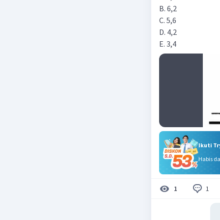
B. 6,2
C. 5,6
D. 4,2
E. 3,4
Ikuti T
Habis d
1
1