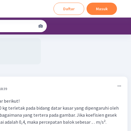
Daftar
Masuk
18:39
r berikut!
 kg terletak pada bidang datar kasar yang dipengaruhi oleh
bagaimana yang tertera pada gambar. Jika koefisien gesek
i adalah 0,4, maka percepatan balok sebesar .. . m/s².