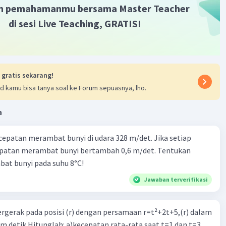
m pemahamanmu bersama Master Teacher
ukan gaya normal terlebih dahulu
di sesi Live Teaching, GRATIS!
53°- w = 0
in 53°
 - (F sin 53°)
 gratis sekarang!
0) - (50 × 0,8)
d kamu bisa tanya soal ke Forum sepuasnya, lho.
40
a
ukan nilai percepatan, yang dirumuskan dengan
cepatan merambat bunyi di udara 328 m/det. Jika setiap
epatan merambat bunyi bertambah 0,6 m/det. Tentukan
fk = m × a
at bunyi pada suhu 8°C!
(μk × N) = m × a
 60) = 10 × a
Jawaban terverifikasi
10a
ergerak pada posisi (r) dengan persamaan r=t²+2t+5,(r) dalam
am detik.Hitunglah: a)kecepatan rata-rata saat t=1 dan t=3