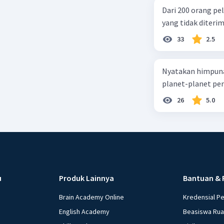
Dari 200 orang pe
yang tidak diterima
33
2.5
Nyatakan himpuna
planet-planet pen
26
5.0
u
Produk Lainnya
Bantuan & 
Brain Academy Online
Kredensial P
English Academy
Beasiswa Ru