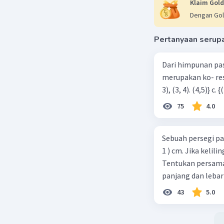
Klaim Gold
Dengan Gol
Pertanyaan serup
Dari himpunan pa
merupakan ko- respondensi satu-satu? a. {(1, 1), (2, 2), (3, 3), (4,4)} b. {(1, 2), (2,
75
4.0
Sebuah persegi pa
1 ) cm. Jika kelil
Tentukan persamaa
panjang dan lebar
43
5.0