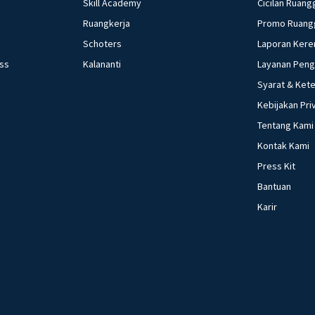
Skill Academy
Cicilan Ruang
Ruangkerja
Promo Ruang
Schoters
Laporan Kere
ess
Kalananti
Layanan Pen
Syarat & Ket
Kebijakan Pri
Tentang Kami
Kontak Kami
Press Kit
Bantuan
Karir