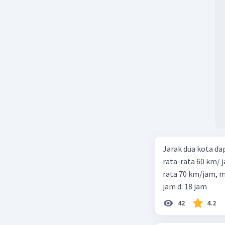
Jarak dua kota d
rata-rata 60 km/ 
rata 70 km/jam, maka waktu
jam d. 18 jam
42
4.2