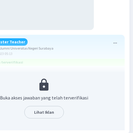
ster Teacher
umni Universitas Negeri Surabaya
023 05:13
terverifikasi
 ABCD, EFGH, BCFG, ADHE, ABFE, CDHG.
wa!
Buka akses jawaban yang telah terverifikasi
alah kumpulan dari tiga buah garis atau lebih yang
luas daerah.
Lihat Iklan
ng dari bangun di tersebut adalah
 ABCD yang dibentuk dari garis AB, BC, CD, dan AD