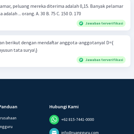
lamar, peluang mereka diterima adalah 0,15. Banyak pelamar
 adalah ... orang. A. 30 B. 75 C. 150 D. 170
Jawaban terverifikasi
n berikut dengan mendaftar anggota-anggotanyal D={
yusun tata surya\}
Jawaban terverifikasi
Panduan
Hubungi Kami
erusahaan
+62 815-7441-0000
angguru
info@ruangguru.com