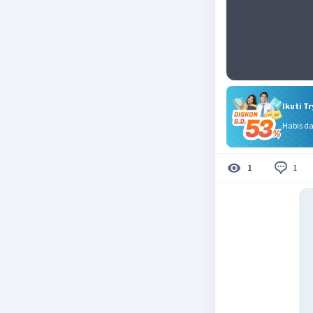
Ikuti T
Habis d
1
1