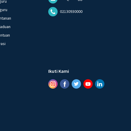
guru
guru
02130930000
ntanan
gaduan
entuan
vasi
Ikuti Kami