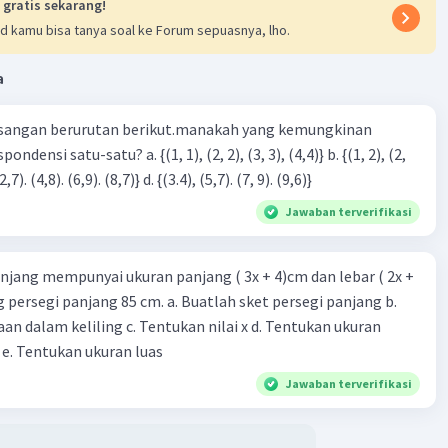
 gratis sekarang!
d kamu bisa tanya soal ke Forum sepuasnya, lho.
a
sangan berurutan berikut.manakah yang kemungkinan
3), (3, 4). (4,5)} c. {(2,7). (4,8). (6,9). (8,7)} d. {(3.4), (5,7). (7, 9). (9,6)}
Jawaban terverifikasi
njang mempunyai ukuran panjang ( 3x + 4)cm dan lebar ( 2x +
ing persegi panjang 85 cm. a. Buatlah sket persegi panjang b.
n dalam keliling c. Tentukan nilai x d. Tentukan ukuran
 e. Tentukan ukuran luas
Jawaban terverifikasi