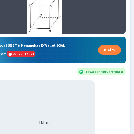
ryout SNBT & Menangkan E-Wallet 100rb
Klaim
alam
00
:
20
:
14
:
27
Jawaban terverifikasi
Iklan