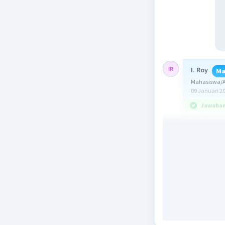
I. Roy
Ma
Mahasiswa/Al
09 Januari 2
Jawaban 
Jawaban:
Ingat bah
Bidang ad
memiliki 
Maka bida
Bidang