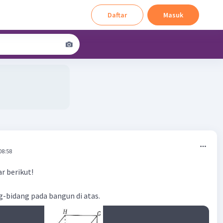
Daftar
Masuk
08:58
r berikut!
g-bidang pada bangun di atas.