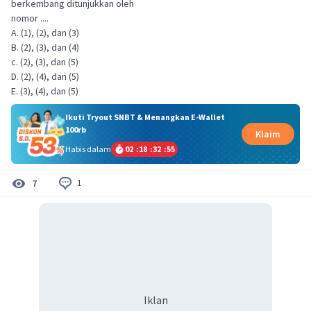
berkembang ditunjukkan oleh
nomor ....
A. (1), (2), dan (3)
B. (2), (3), dan (4)
c. (2), (3), dan (5)
D. (2), (4), dan (5)
E. (3), (4), dan (5)
Ikuti Tryout SNBT & Menangkan E-Wallet
100rb
Klaim
Habis dalam
02
:
18
:
32
:
55
1
7
Iklan