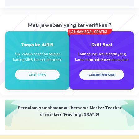
memanfaatkan sumber daya tersebut secara efektif.
Kurangnya penguasaan teknologi modern dapat
menghambat inovasi dan efisiensi dalam produksi dan
produk, yang juga dapat mempengaruhi pertumbuhan
Mau jawaban yang terverifikasi?
ekonomi negara.
LATIHAN SOAL GRATIS!
·
5.0
(
1
)
Balas
Beri Rating
Tanya ke AiRIS
Drill Soal
Yuk, cobain chat dan belajar
Latihan soal sesuai topik yang
bareng AiRIS, teman pintarmu!
kamu mau untuk persiapan ujian
Chat AiRIS
Cobain Drill Soal
Iklan
Perdalam pemahamanmu bersama Master Teacher
di sesi Live Teaching, GRATIS!