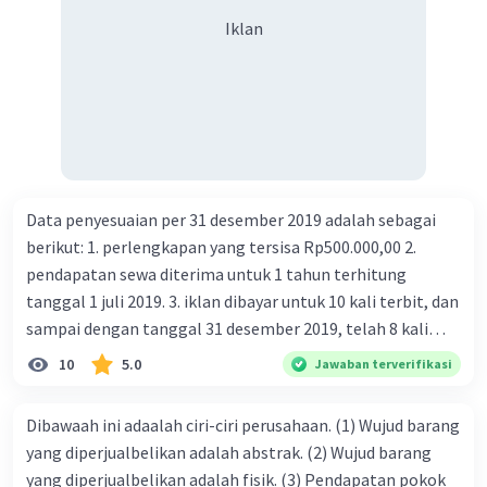
Iklan
Data penyesuaian per 31 desember 2019 adalah sebagai
berikut: 1. perlengkapan yang tersisa Rp500.000,00 2.
pendapatan sewa diterima untuk 1 tahun terhitung
tanggal 1 juli 2019. 3. iklan dibayar untuk 10 kali terbit, dan
sampai dengan tanggal 31 desember 2019, telah 8 kali
terbit. 4. gaji terutang untuk periode berjalan sebesar
10
5.0
Jawaban terverifikasi
Rp800.000,00 dari data di atas, pencatatan jurnal pembalik
yang benar adalah ....
Dibawaah ini adaalah ciri-ciri perusahaan. (1) Wujud barang
yang diperjualbelikan adalah abstrak. (2) Wujud barang
yang diperjualbelikan adalah fisik. (3) Pendapatan pokok