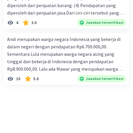
diperoleh dari penjualan barang. (4) Pendapatan yang
diperoleh dari penjualan jasa.Dari ciri-ciri tersebut yang
merupakan ciri dari perusahaan dagang ditunjukan pada
4
3.0
Jawaban terverifikasi
nomor…. a. 1 dan 3 b. 3 dan 4 c. 2 dan 3 d. 1 dan 2 e. 2 dan 4
Andi merupakan warga negara Indonesia yang bekerja di
dalam negeri dengan pendapatan Rp6.700.000,00.
Sementara Lula merupakan warga negara asing yang
tinggal dan bekerja di Indonesia dengan pendapatan
Rp8.900.000,00. Lalu ada Mawar yang merupakan warga
negara Indonesia yang tinggal dan bekerja di luar negeri
10
5.0
Jawaban terverifikasi
dengan pendapatan Rp11.000.000,00. Hitunglah PNB
(GNP) nya!