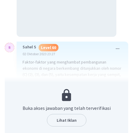
Sahel S
Level 60
02 Oktober 2023 23:27
Faktor-faktor yang menghambat pembangunan
ekonomi di negara berkembang ditunjukkan oleh nomor
(C) (2), (3), dan (5), yaitu kesempatan kerja yang sempit,
sumber daya alam melimpah, dan kurangnya
penguasaan teknologi modern.
Kesempatan kerja yang sempit berarti bahwa jumlah
lapangan pekerjaan yang tersedia terbatas, yang dapat
Buka akses jawaban yang telah terverifikasi
menghambat pertumbuhan ekonomi. Sumber daya alam
yang melimpah bisa juga menjadi hambatan, karena
Lihat Iklan
negara mungkin belum memiliki kemampuan atau
infrastruktur yang diperlukan untuk mengelola dan