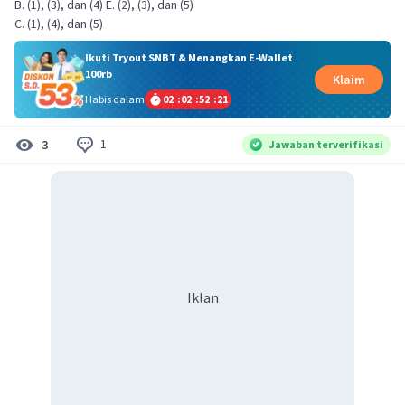
B. (1), (3), dan (4) E. (2), (3), dan (5)
C. (1), (4), dan (5)
Ikuti Tryout SNBT & Menangkan E-Wallet
100rb
Klaim
Habis dalam
02
:
02
:
52
:
21
1
3
Jawaban terverifikasi
Iklan