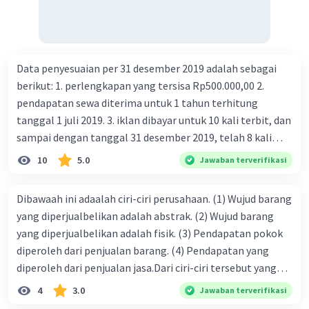
Data penyesuaian per 31 desember 2019 adalah sebagai
berikut: 1. perlengkapan yang tersisa Rp500.000,00 2.
pendapatan sewa diterima untuk 1 tahun terhitung
tanggal 1 juli 2019. 3. iklan dibayar untuk 10 kali terbit, dan
sampai dengan tanggal 31 desember 2019, telah 8 kali
terbit. 4. gaji terutang untuk periode berjalan sebesar
10
5.0
Jawaban terverifikasi
Rp800.000,00 dari data di atas, pencatatan jurnal pembalik
yang benar adalah ....
Dibawaah ini adaalah ciri-ciri perusahaan. (1) Wujud barang
yang diperjualbelikan adalah abstrak. (2) Wujud barang
yang diperjualbelikan adalah fisik. (3) Pendapatan pokok
diperoleh dari penjualan barang. (4) Pendapatan yang
diperoleh dari penjualan jasa.Dari ciri-ciri tersebut yang
merupakan ciri dari perusahaan dagang ditunjukan pada
4
3.0
Jawaban terverifikasi
nomor…. a. 1 dan 3 b. 3 dan 4 c. 2 dan 3 d. 1 dan 2 e. 2 dan 4