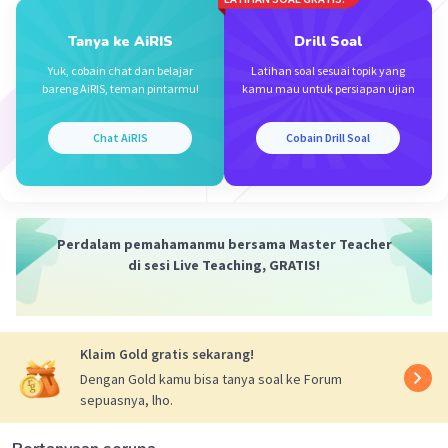
Tanya ke AiRIS
Drill Soal
Yuk, cobain chat dan belajar
Latihan soal sesuai topik yang
bareng AiRIS, teman pintarmu!
kamu mau untuk persiapan ujian
Iklan
Chat AiRIS
Cobain Drill Soal
Perdalam pemahamanmu bersama Master Teacher
di sesi Live Teaching, GRATIS!
Klaim Gold gratis sekarang!
Dengan Gold kamu bisa tanya soal ke Forum
sepuasnya, lho.