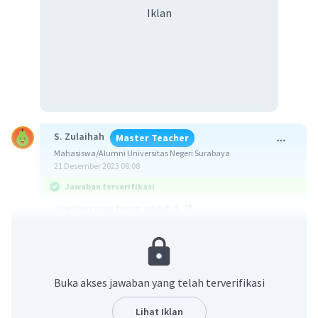
Iklan
S. Zulaihah
Master Teacher
Mahasiswa/Alumni Universitas Negeri Surabaya
21 Desember 2023 08:08
Jawaban terverifikasi
Jawaban yang benar adalah A. 25
Ingat,
Jumlah sudut pada lingkaran adalah 360⁰.
Sudut siku-siku-siku besarnya adalah 90⁰.
Buka akses jawaban yang telah terverifikasi
Besar sudut untuk olahraga voli adalah
Lihat Iklan
360⁰ - 120⁰ - 100⁰ - 90⁰ = 50⁰