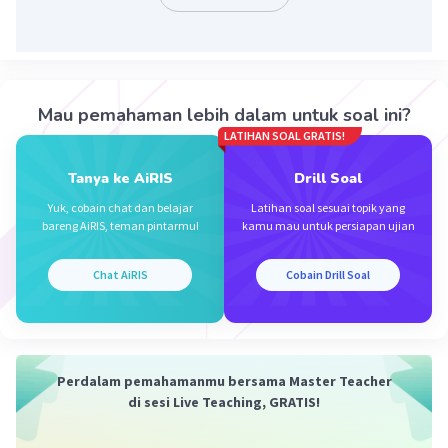
Banyaknya siswa yang mengikuti olahraga voli:
(50⁰/360⁰) × jumlah seluruh siswa
= (50⁰/360⁰) × 180
= 25
Mau pemahaman lebih dalam untuk soal ini?
Jadi, jawaban yang benar adalah A.
LATIHAN SOAL GRATIS!
·
0.0
(
0
)
Balas
Beri Rating
Tanya ke AiRIS
Drill Soal
Yuk, cobain chat dan belajar
Latihan soal sesuai topik yang
bareng AiRIS, teman pintarmu!
kamu mau untuk persiapan ujian
Chat AiRIS
Cobain Drill Soal
Iklan
Perdalam pemahamanmu bersama Master Teacher
di sesi Live Teaching, GRATIS!