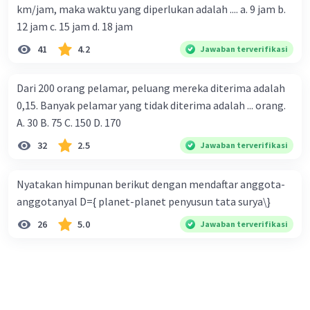
km/jam, maka waktu yang diperlukan adalah .... a. 9 jam b.
12 jam c. 15 jam d. 18 jam
41
4.2
Jawaban terverifikasi
Dari 200 orang pelamar, peluang mereka diterima adalah
0,15. Banyak pelamar yang tidak diterima adalah ... orang.
A. 30 B. 75 C. 150 D. 170
32
2.5
Jawaban terverifikasi
Nyatakan himpunan berikut dengan mendaftar anggota-
anggotanyal D={ planet-planet penyusun tata surya\}
26
5.0
Jawaban terverifikasi