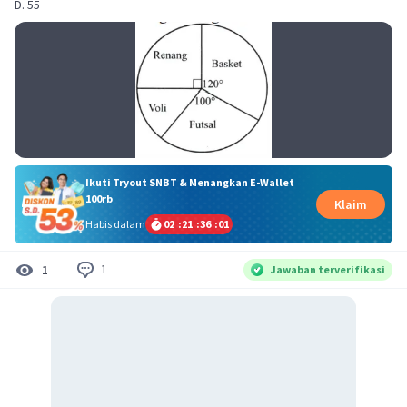
D. 55
Ikuti Tryout SNBT & Menangkan E-Wallet
100rb
Klaim
Habis dalam
02
:
21
:
36
:
01
1
1
Jawaban terverifikasi