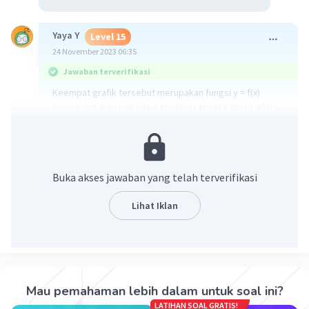
Yaya Y
Level 15
24 November 2023 06:35
Jawaban terverifikasi
Keempat grafik tersebut merupakan fungsi y = f(x)
karena untuk setiap nilai x terdapat tepat hanya 1 nilai y.
·
0.0
(
0
)
Balas
Beri Rating
Buka akses jawaban yang telah terverifikasi
Lihat Iklan
Iklan
Mau pemahaman lebih dalam untuk soal ini?
LATIHAN SOAL GRATIS!