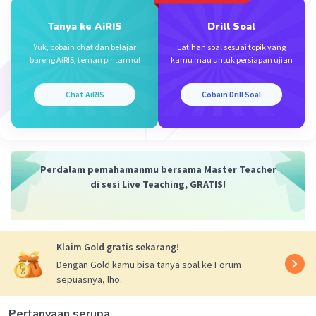
Tanya ke AiRIS
Drill Soal
Yuk, cobain chat dan belajar
Latihan soal sesuai topik yang
bareng AiRIS, teman pintarmu!
kamu mau untuk persiapan ujian
Chat AiRIS
Cobain Drill Soal
Perdalam pemahamanmu bersama Master Teacher
di sesi Live Teaching, GRATIS!
Klaim Gold gratis sekarang!
Dengan Gold kamu bisa tanya soal ke Forum
sepuasnya, lho.
Pertanyaan serupa