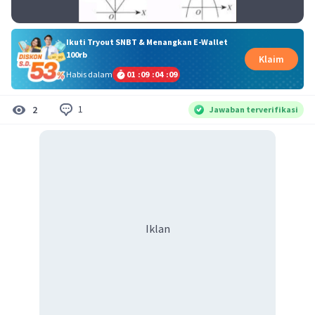
Ikuti Tryout SNBT & Menangkan E-Wallet
100rb
Klaim
Habis dalam
01
:
09
:
04
:
09
1
2
Jawaban terverifikasi
Iklan