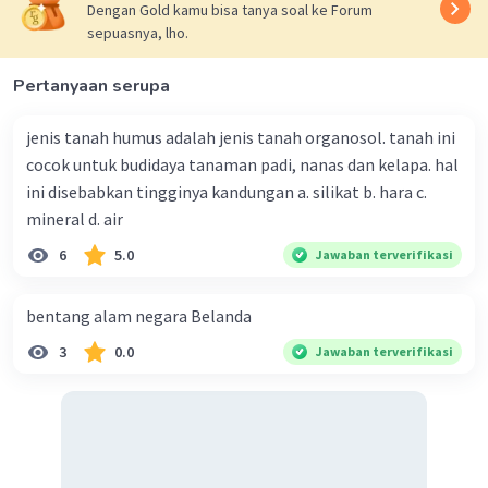
Dengan Gold kamu bisa tanya soal ke Forum
Meikarlina S
Community
Level 27
sepuasnya, lho.
27 September 2023 11:37
Jawaban terverifikasi
Pertanyaan serupa
Tiga dimensi yang digunakan sebagai dasar
Iklan
jenis tanah humus adalah jenis tanah organosol. tanah ini
perhitungan Indeks Pembangunan Manusia
cocok untuk budidaya tanaman padi, nanas dan kelapa. hal
(IPM) adalah:
ini disebabkan tingginya kandungan a. silikat b. hara c.
a. Angka harapan hidup (1)
mineral d. air
b. Pendapatan per kapita (3)
6
5.0
Jawaban terverifikasi
c. Pendidikan (4)
Jadi, jawaban yang benar adalah b. 1), 3), dan 4).
bentang alam negara Belanda
·
0.0
(
0
)
Balas
Beri Rating
3
0.0
Jawaban terverifikasi