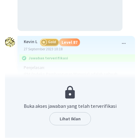
Kevin L
Gold
Level 87
27 September 2023 10:18
Jawaban terverifikasi
Penjelasan:
IPM (Indeks Pembangunan Manusia) adalah sebuah
indikator yang digunakan untuk mengukur tingkat
pembangunan suatu negara. Indeks ini didasarkan pada
tiga dimensi utama, yaitu angka harapan hidup,
pendapatan perkapita, dan pendidikan.
Buka akses jawaban yang telah terverifikasi
1) Angka harapan hidup: Dimensi ini mengukur rata-rata
Lihat Iklan
umur yang diharapkan dari penduduk suatu negara.
Semakin tinggi angka harapan hidup, semakin baik
tingkat kesehatan dan kualitas hidup penduduknya.