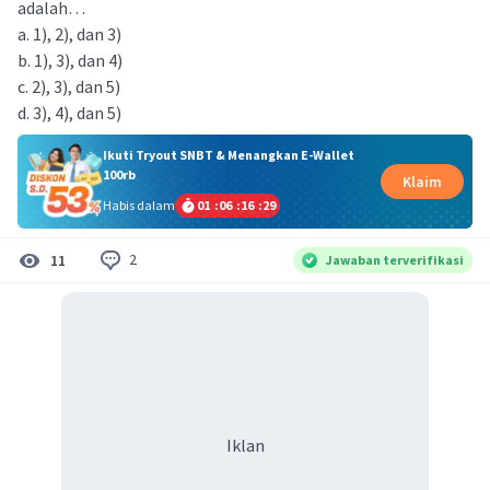
adalah…
a. 1), 2), dan 3)
b. 1), 3), dan 4)
c. 2), 3), dan 5)
d. 3), 4), dan 5)
Ikuti Tryout SNBT & Menangkan E-Wallet
100rb
Klaim
Habis dalam
01
:
06
:
16
:
28
2
11
Jawaban terverifikasi
Iklan