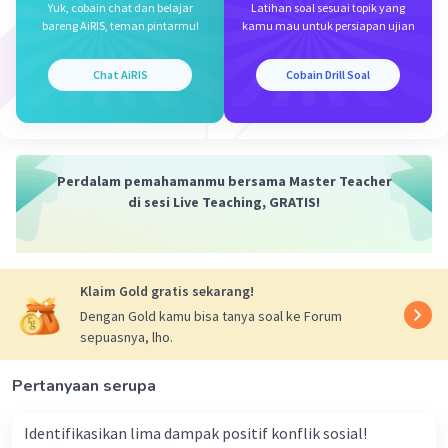
agama.
Yuk, cobain chat dan belajar
Latihan soal sesuai topik yang
4. Perlombaan merancang busana hanya diikuti oleh
bareng AiRIS, teman pintarmu!
kamu mau untuk persiapan ujian
remaja putri: Ini adalah contoh diferensiasi sosial
berdasarkan jenis kelamin dan usia.
Chat AiRIS
Cobain Drill Soal
5. Pagelaran budaya menampilkan berbagai kesenian
daerah: Ini adalah contoh identitas sosial berdasarkan
budaya dan daerah.
Kesimpulan:
Perdalam pemahamanmu bersama Master Teacher
Identitas sosial yang tergolong dalam diferensiasi
di sesi Live Teaching, GRATIS!
adalah nomor 4. Perlombaan merancang busana hanya
diikuti oleh remaja putri, ini adalah contoh diferensiasi
sosial berdasarkan jenis kelamin dan usia. Semoga
penjelasan ini membantu kamu 🙂
Klaim Gold gratis sekarang!
Dengan Gold kamu bisa tanya soal ke Forum
·
0.0
(
0
)
Balas
Beri Rating
sepuasnya, lho.
Pertanyaan serupa
Miftah B
Community
Level 59
03 Januari 2024 13:29
Identifikasikan lima dampak positif konflik sosial!
Jawaban terverifikasi