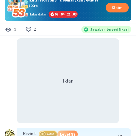
Ikuti Tryout SNBT & Menangkan E-Wallet
100rb
Klaim
Habis dalam
02
:
04
:
21
:
03
2
1
Jawaban terverifikasi
Iklan
Kevin L
Gold
Level 87