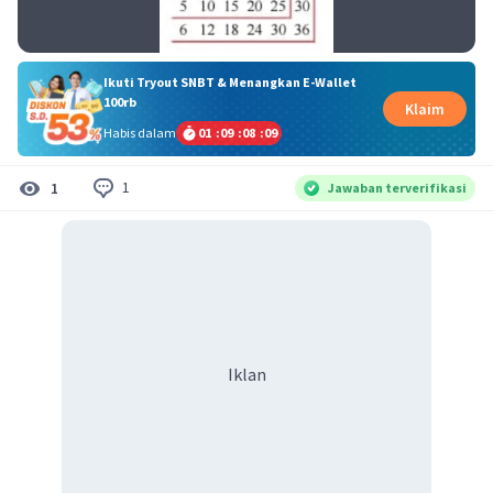
Ikuti Tryout SNBT & Menangkan E-Wallet
100rb
Klaim
Habis dalam
01
:
09
:
08
:
08
1
1
Jawaban terverifikasi
Iklan