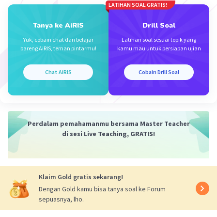
27 = 3
LATIHAN SOAL GRATIS!
dst
Tanya ke AiRIS
Drill Soal
Didapatkan :
Yuk, cobain chat dan belajar
Latihan soal sesuai topik yang
3
jumlah bilangan pada pola ke-n = n
bareng AiRIS, teman pintarmu!
kamu mau untuk persiapan ujian
3
Jadi, jumlah bilangan pada pola ke-n adalah n
Chat AiRIS
Cobain Drill Soal
·
0.0
(
0
)
Balas
Beri Rating
Perdalam pemahamanmu bersama Master Teacher
di sesi Live Teaching, GRATIS!
Iklan
Klaim Gold gratis sekarang!
Dengan Gold kamu bisa tanya soal ke Forum
sepuasnya, lho.