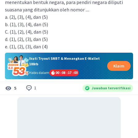
menentukan bentuk negara, para pendiri negara diliputi
suasana yang ditunjukkan oleh nomor ....
a. (2), (3), (4), dan (5)
b. (1), (3), (4), dan (5)
C. (1), (2), (4), dan (5)
d. (1), (2), (3), dan (5)
e. (1), (2), (3), dan (4)
Ikuti Tryout SNBT & Menangkan E-Wallet
100rb
Klaim
Habis dalam
00
:
08
:
17
:
03
1
5
Jawaban terverifikasi