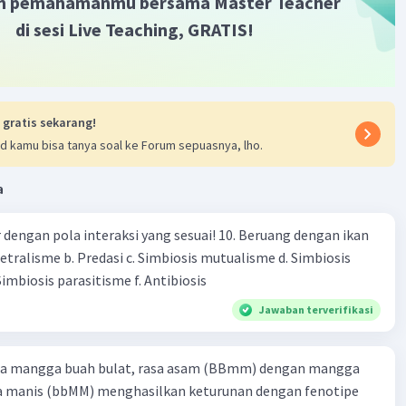
m pemahamanmu bersama Master Teacher
·
4.7
(
3
)
Balas
ating
di sesi Live Teaching, GRATIS!
Community
Level 73
023 15:33
abiotik dalam daftar ini adalah yang tidak hidup. Dalam
 gratis sekarang!
i, komponen abiotik adalah:
d kamu bisa tanya soal ke Forum sepuasnya, lho.
Iklan
 (4), dan (6)
a
ban yang benar adalah B. (1), (2), (4), dan (6).
engan pola interaksi yang sesuai! 10. Beruang dengan ikan
Netralisme b. Predasi c. Simbiosis mutualisme d. Simbiosis
·
0.0
(
0
)
Balas
ating
imbiosis parasitisme f. Antibiosis
Jawaban terverifikasi
Level 1
3:46
ra mangga buah bulat, rasa asam (BBmm) dengan mangga
an jamur adalah contoh dari organisme
sa manis (bbMM) menghasilkan keturunan dengan fenotipe