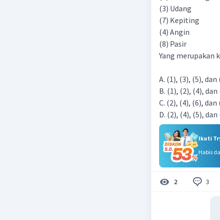
(3) Udang
(7) Kepiting
(4) Angin
(8) Pasir
Yang merupakan ko
A. (1), (3), (5), dan 
B. (1), (2), (4), dan
C. (2), (4), (6), dan 
D. (2), (4), (5), dan
Ikuti T
Habis d
3
2