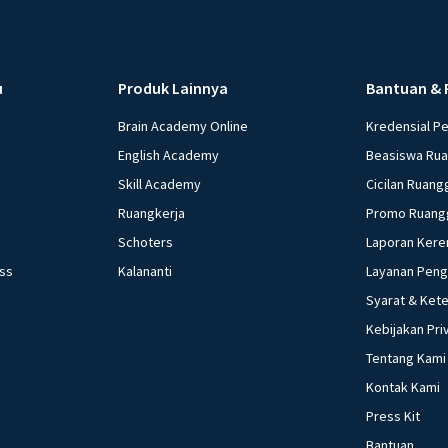
u
Produk Lainnya
Bantuan & 
Brain Academy Online
Kredensial P
English Academy
Beasiswa Ru
Skill Academy
Cicilan Ruang
Ruangkerja
Promo Ruang
Schoters
Laporan Kere
ess
Kalananti
Layanan Pen
Syarat & Ket
Kebijakan Pri
Tentang Kami
Kontak Kami
Press Kit
Bantuan