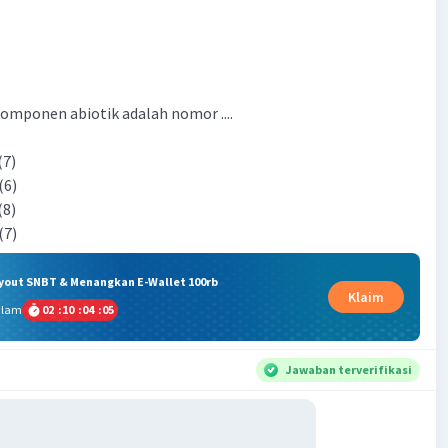
mponen abiotik adalah nomor ....
(7)
 (6)
(8)
 (7)
ryout SNBT & Menangkan E-Wallet 100rb
Klaim
alam
02
:
10
:
04
:
04
Jawaban terverifikasi