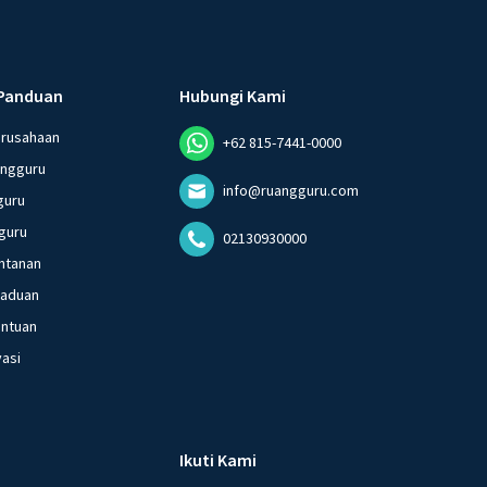
Panduan
Hubungi Kami
erusahaan
+62 815-7441-0000
angguru
info@ruangguru.com
guru
guru
02130930000
ntanan
gaduan
entuan
vasi
Ikuti Kami