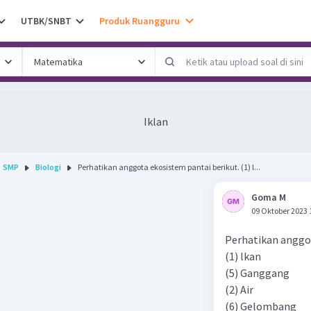
UTBK/SNBT
Produk Ruangguru
Iklan
SMP
Biologi
Perhatikan anggota ekosistem pantai berikut. (1) l...
Goma M
09 Oktober 2023 
Perhatikan anggot
(1) lkan
(5) Ganggang
(2) Air
(6) Gelombang