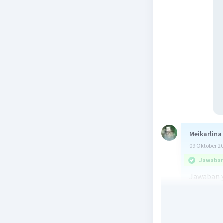
Meikarlina
09 Oktober 2
Jawaban 
Jawaban ya
Komponen
Berdasark