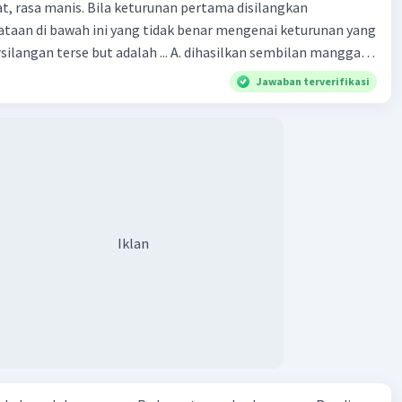
, rasa manis. Bila keturunan pertama disilangkan
·
0.0
(
0
)
Balas
ating
taan di bawah ini yang tidak benar mengenai keturunan yang
rse but adalah ... A. dihasilkan sembilan mangga
jong, rasa asam C.
Jawaban terverifikasi
bulat, rasa manis D. dihasi lkan tiga mangga buah
Iklan