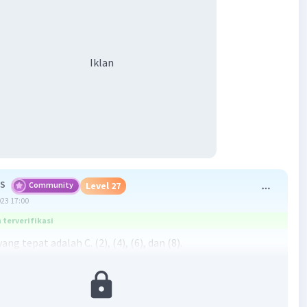
Iklan
 S
Community
Level 27
023 17:00
terverifikasi
ng tepat adalah C. (2), (4), (6), dan (8).
 abiotik adalah komponen non-hidup dalam ekosistem.
an anggota ekosistem pantai yang diberikan, komponen