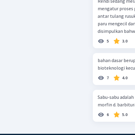
Rendi sedang mela
mengatur proses 
antar tulang rusu
paru mengecil dan
disimpulkan bahwa
5
3.0
bahan dasar berup
7
4.0
Sabu-sabu adalah 
morfin d. barbitur
6
5.0