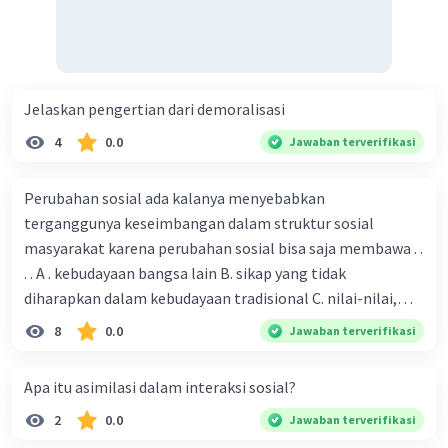
Jelaskan pengertian dari demoralisasi
4
0.0
Jawaban terverifikasi
Perubahan sosial ada kalanya menyebabkan
terganggunya keseimbangan dalam struktur sosial
masyarakat karena perubahan sosial bisa saja membawa . .
. . A . kebudayaan bangsa lain B. sikap yang tidak
diharapkan dalam kebudayaan tradisional C. nilai-nilai,
sikap, dan pola . perilaku yang berbeda D. tidak sesuai
8
0.0
Jawaban terverifikasi
dengan kebudayaan masyarakat setempat
Apa itu asimilasi dalam interaksi sosial?
2
0.0
Jawaban terverifikasi