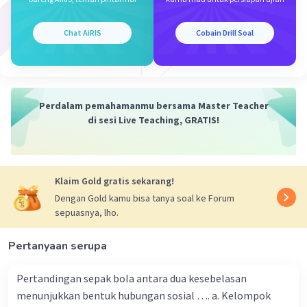
kelompok selain keluarga, salah satunya
lingkungan sekolah.
Chat AiRIS
Cobain Drill Soal
·
0.0
(
0
)
Balas
Beri Rating
Zahra A
Level 17
Perdalam pemahamanmu bersama Master Teacher
23 Desember 2023 02:26
di sesi Live Teaching, GRATIS!
c. objeknya
·
0.0
(
0
)
Balas
Beri Rating
Iklan
Klaim Gold gratis sekarang!
Dengan Gold kamu bisa tanya soal ke Forum
sepuasnya, lho.
Pertanyaan serupa
Pertandingan sepak bola antara dua kesebelasan
menunjukkan bentuk hubungan sosial …. a. Kelompok