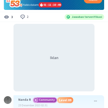
Habis dalam
01
:
11
:
10
:
49
2
3
Jawaban terverifikasi
Iklan
Nanda R
Community
Level 89
23 Desember 2023 02:31