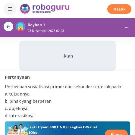
Masuk
Rayhan J
23 Desember 2023 02:23
Iklan
Pertanyaan
Perbedaan sosialisasi primer dan sekunder terletak pada ....
a. tujuannya
b. pihak yang berperan
c. objeknya
d. interasiknya
Ikuti Tryout SNBT & Menangkan E-Wallet
100rb
Klaim