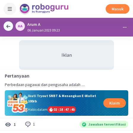
Masuk
Arum A
06 Januari 2023 09:23
Iklan
Pertanyaan
Perbedaan pagawai dan pengusaha adalah ....
Ikuti Tryout SNBT & Menangkan E-Wallet
100rb
Klaim
Habis dalam
02
:
18
:
47
:
44
1
1
Jawaban terverifikasi