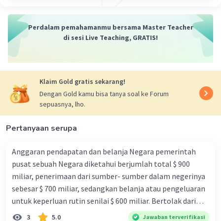
Perdalam pemahamanmu bersama Master Teacher
di sesi Live Teaching, GRATIS!
Klaim Gold gratis sekarang!
Dengan Gold kamu bisa tanya soal ke Forum
sepuasnya, lho.
Pertanyaan serupa
Anggaran pendapatan dan belanja Negara pemerintah
pusat sebuah Negara diketahui berjumlah total $ 900
miliar, penerimaan dari sumber- sumber dalam negerinya
sebesar $ 700 miliar, sedangkan belanja atau pengeluaran
untuk keperluan rutin senilai $ 600 miliar. Bertolak dari
informasi ini, tabungan pemerintah Negara tersebut
3
5.0
Jawaban terverifikasi