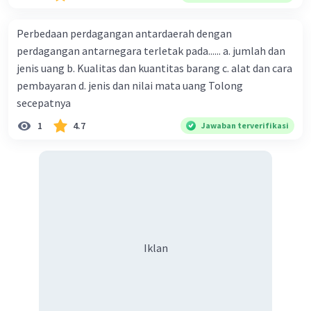
adalan sebesar .. a. $ 100 miliar b. $ 200 miliar c. $ 300 miliar
d. $ 400 miliar e. $ 1.000 miliar
Perbedaan perdagangan antardaerah dengan
perdagangan antarnegara terletak pada...... a. jumlah dan
jenis uang b. Kualitas dan kuantitas barang c. alat dan cara
pembayaran d. jenis dan nilai mata uang Tolong
secepatnya
1
4.7
Jawaban terverifikasi
Iklan