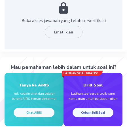
terlihat menjual, baik ide, nilai produk atau keuntungan
dari pekerjaannya. Sedangkan karyawan bekerja untuk
mengerjakan tugasnya
Buka akses jawaban yang telah terverifikasi
·
1.0
(
1
)
Balas
Beri Rating
Lihat Iklan
Mau pemahaman lebih dalam untuk soal ini?
LATIHAN SOAL GRATIS!
Iklan
Tanya ke AiRIS
Drill Soal
Yuk, cobain chat dan belajar
Latihan soal sesuai topik yang
bareng AiRIS, teman pintarmu!
kamu mau untuk persiapan ujian
Chat AiRIS
Cobain Drill Soal