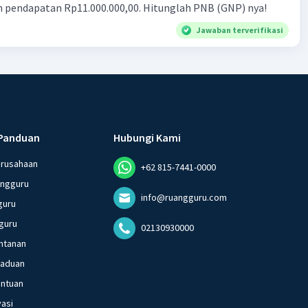
n pendapatan Rp11.000.000,00. Hitunglah PNB (GNP) nya!
Jawaban terverifikasi
Panduan
Hubungi Kami
erusahaan
+62 815-7441-0000
angguru
info@ruangguru.com
guru
guru
02130930000
ntanan
gaduan
entuan
vasi