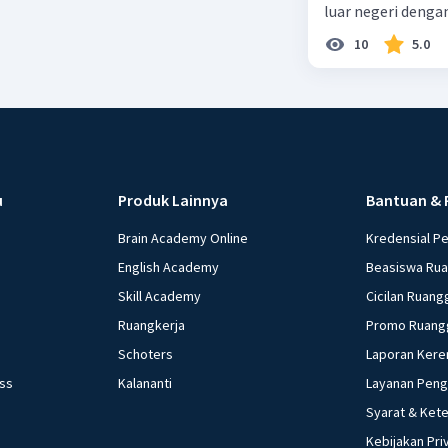
luar negeri denga
10
5.0
u
Produk Lainnya
Bantuan & 
Brain Academy Online
Kredensial P
English Academy
Beasiswa Ru
Skill Academy
Cicilan Ruang
Ruangkerja
Promo Ruang
Schoters
Laporan Kere
ess
Kalananti
Layanan Pen
Syarat & Ket
Kebijakan Pri