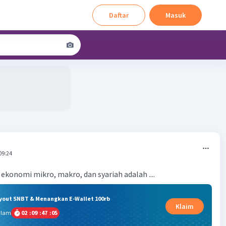
Daftar
Masuk
09:24
ekonomi mikro, makro, dan syariah adalah ....
ryout SNBT & Menangkan E-Wallet 100rb
Klaim
alam
02
:
09
:
47
:
05