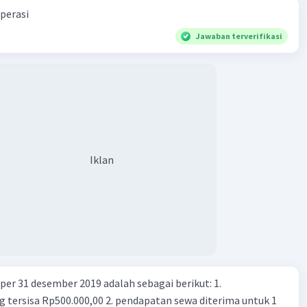
perasi
·
1.0
(
1
)
Balas
ating
Jawaban terverifikasi
Iklan
Iklan
er 31 desember 2019 adalah sebagai berikut: 1.
00,00 2. pendapatan sewa diterima untuk 1