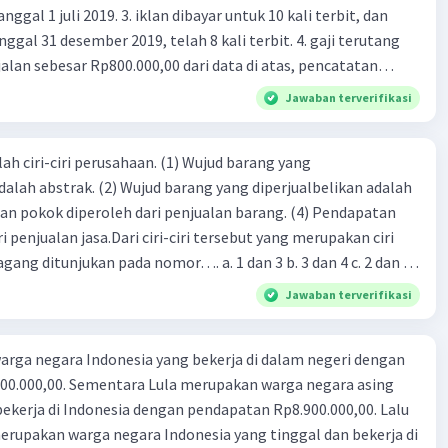
 iklan dibayar untuk 10 kali terbit, dan
gal 31 desember 2019, telah 8 kali terbit. 4. gaji terutang
alan sebesar Rp800.000,00 dari data di atas, pencatatan
ng benar adalah ....
Jawaban terverifikasi
ah ciri-ciri perusahaan. (1) Wujud barang yang
dalah abstrak. (2) Wujud barang yang diperjualbelikan adalah
atan pokok diperoleh dari penjualan barang. (4) Pendapatan
i penjualan jasa.Dari ciri-ciri tersebut yang merupakan ciri
gang ditunjukan pada nomor…. a. 1 dan 3 b. 3 dan 4 c. 2 dan 3
4
Jawaban terverifikasi
rga negara Indonesia yang bekerja di dalam negeri dengan
n Rp8.900.000,00. Lalu
ndonesia yang tinggal dan bekerja di