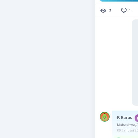
1
2
P. Barus
Mahasiswa/A
09 Januari 2