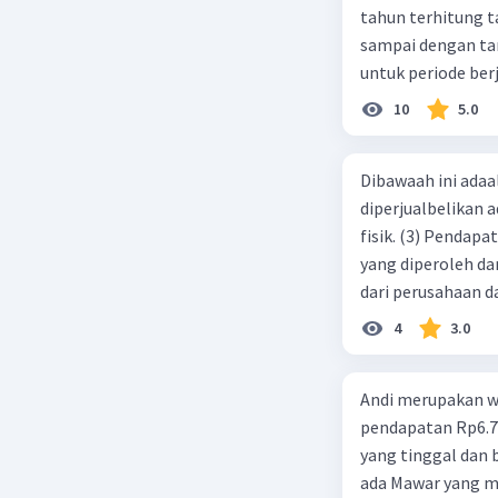
tahun terhitung tanggal 1 juli 2019. 3.
sampai dengan tang
untuk periode berj
jurnal pembalik ya
10
5.0
Dibawaah ini adaal
diperjualbelikan a
fisik. (3) Pendap
yang diperoleh dar
dari perusahaan da
d. 1 dan 2 e. 2 dan 
4
3.0
Andi merupakan wa
pendapatan Rp6.700.000,00. Sementara Lula merupakan warga negara asing
yang tinggal dan bekerja di Indonesia dengan pendapata
ada Mawar yang merupakan warga negara I