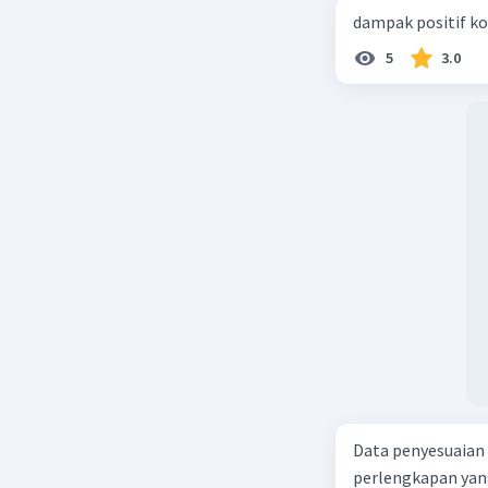
dampak positif ko
Beri R
5
3.0
Data penyesuaian p
perlengkapan yang tersisa Rp500.0