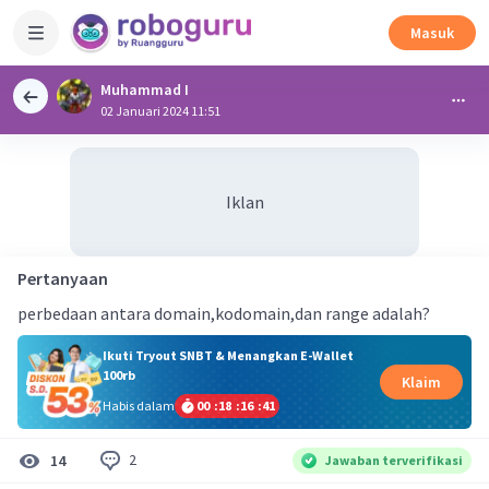
Masuk
Muhammad I
02 Januari 2024 11:51
Iklan
Pertanyaan
perbedaan antara domain,kodomain,dan range adalah?
Ikuti Tryout SNBT & Menangkan E-Wallet
100rb
Klaim
Habis dalam
00
:
18
:
16
:
40
2
14
Jawaban terverifikasi