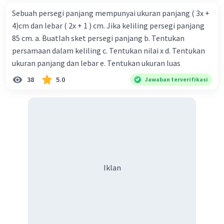
juga semua bilangan real, karena teoretis kita bisa
Sebuah persegi panjang mempunyai ukuran panjang ( 3x +
mendapatkan nilai apa saja setelah melakukan operasi
4)cm dan lebar ( 2x + 1 ) cm. Jika keliling persegi panjang
kuadrat. Namun, rangenya hanya bilangan real non-
85 cm. a. Buatlah sket persegi panjang b. Tentukan
negatif, karena hasil kuadrat selalu non-negatif.
persamaan dalam keliling c. Tentukan nilai x d. Tentukan
·
5.0
(
1
)
Balas
Beri Rating
ukuran panjang dan lebar e. Tentukan ukuran luas
38
5.0
Jawaban terverifikasi
Iklan