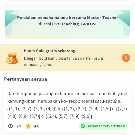
Jawaban terverifikasi
Dalam konteks matematika, domain, kodomain, dan
Perdalam pemahamanmu bersama Master Teacher
range adalah konsep yang berhubungan dengan fungsi.
Iklan
di sesi Live Teaching, GRATIS!
1. Domain adalah himpunan semua input yang bisa
diterima oleh suatu fungsi. Dalam kata lain, domain
adalah semua nilai yang bisa kita masukkan ke dalam
Klaim Gold gratis sekarang!
fungsi.
2. Kodomain adalah himpunan semua kemungkinan
Dengan Gold kamu bisa tanya soal ke Forum
output yang bisa dihasilkan oleh fungsi. Ini adalah semua
sepuasnya, lho.
nilai yang bisa kita dapatkan setelah melakukan operasi
fungsi, meskipun tidak semua nilai ini akan kita dapatkan
Pertanyaan serupa
untuk setiap input.
3. Range adalah himpunan semua nilai output yang
Dari himpunan pasangan berurutan berikut.manakah yang
benar-benar dihasilkan oleh fungsi untuk setiap input
kemungkinan merupakan ko- respondensi satu-satu? a.
dalam domain. Jadi, range adalah bagian dari kodomain
yang benar-benar "tercapai" oleh fungsi.
{(1, 1), (2, 2), (3, 3), (4,4)} b. {(1, 2), (2, 3), (3, 4). (4,5)} c. {(2,7).
(4,8). (6,9). (8,7)} d. {(3.4), (5,7). (7, 9). (9,6)}
Misalnya, jika kita memiliki fungsi f(x) = x², maka
74
4.0
Jawaban terverifikasi
domainnya adalah semua bilangan real, karena kita bisa
memasukkan nilai apa saja ke dalam x. Kodomainnya