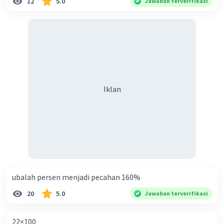
12
5.0
Jawaban terverifikasi
Valerio R
Level 2
19 November 2023 16:27
1/2 sama 10 dari mana datangnya?
Iklan
ubalah persen menjadi pecahan 160%
20
5.0
Jawaban terverifikasi
22×100