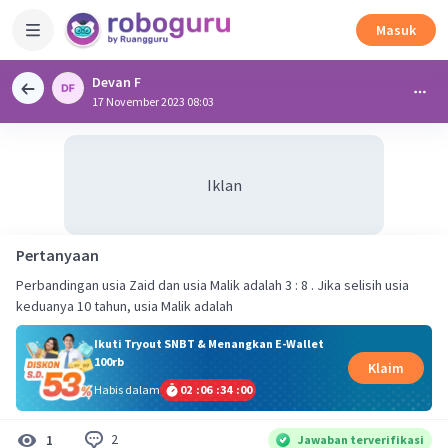
Masuk
Devan F
17 November 2023 08:03
Iklan
Pertanyaan
Perbandingan usia Zaid dan usia Malik adalah 3 : 8 . Jika selisih usia
keduanya 10 tahun, usia Malik adalah
Ikuti Tryout SNBT & Menangkan E-Wallet
100rb
Klaim
Habis dalam
02
:
06
:
33
:
59
2
1
Jawaban terverifikasi