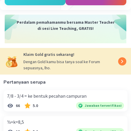
Selisih usia mereka 10 tahun
Ditanya:
Perdalam pemahamanmu bersama Master Teacher
Berapa usia Malik ?
di sesi Live Teaching, GRATIS!
Jawab:
Zaid:Malik
Klaim Gold gratis sekarang!
Dengan Gold kamu bisa tanya soal ke Forum
3 : 8
sepuasnya, lho.
3- 8 = -5
Pertanyaan serupa
Penyelesaian
7/8 - 3/4 = ke bentuk pecahan campuran
Malik:8 x 1/2 x 10=40
66
5.0
Jawaban terverifikasi
Jadi, usia Malik adalah 40
⅓×k=8,5
·
0.0
(
0
)
Balas
Beri Rating