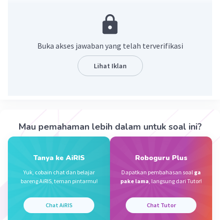
adalah 8x tahun.
Maka, 8x - 3x = 10
5x = 10
x = 2
Buka akses jawaban yang telah terverifikasi
Jadi, usia Malik adalah 8x = 8 x2 =
16 tahun
.
Jawaban: 16
Lihat Iklan
·
0.0
(
0
)
Balas
Beri Rating
Flowersry F
Level 6
Mau pemahaman lebih dalam untuk soal ini?
17 November 2023 09:19
Diketahui:
Tanya ke AiRIS
Roboguru Plus
Perbandingan Usia Zaid dan Malik 3 : 8
Iklan
Yuk, cobain chat dan belajar
Dapatkan pembahasan soal
ga
bareng AiRIS, teman pintarmu!
pake lama
, langsung dari Tutor!
Zaid = 3
Malik = 8
Chat AiRIS
Chat Tutor