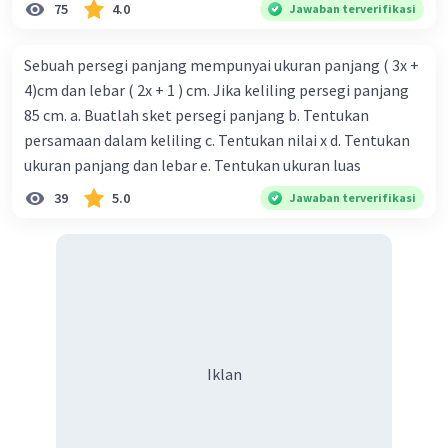
75
4.0
Jawaban terverifikasi
·
5.0
(
1
)
Balas
Beri Rating
Sebuah persegi panjang mempunyai ukuran panjang ( 3x +
4)cm dan lebar ( 2x + 1 ) cm. Jika keliling persegi panjang
85 cm. a. Buatlah sket persegi panjang b. Tentukan
persamaan dalam keliling c. Tentukan nilai x d. Tentukan
ukuran panjang dan lebar e. Tentukan ukuran luas
39
5.0
Jawaban terverifikasi
Iklan
Iklan