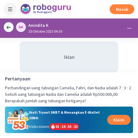
Masuk
Anindita K
10 Oktober 2023 04:30
Iklan
Pertanyaan
Perbandingan uang tabungan Camelia, Fahri, dan Nadia adalah 7 : 3 : 2.
Selisih uang tabungan Nadia dan Camelia adalah Rp500.000,00.
Berapakah jumlah uang tabungan ketiganya?
Ikuti Tryout SNBT & Menangkan E-Wallet
100rb
Klaim
Habis dalam
01
:
14
:
55
:
31