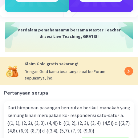
Jawab :
Untuk mencari jumlah uang tabungan ketiganya
dapat dicari dengan rumus
Perdalam pemahamanmu bersama Master Teacher
a1/b1 = a2/b2
di sesi Live Teaching, GRATIS!
dimana :
a1 = jumlah uang ketiganya
b1 = selisih uang Nadia dan Camelia
a2= jumlah perbandingan uang ketiganya
Klaim Gold gratis sekarang!
b2 = selisih perbandingan uang Nadia dan
Dengan Gold kamu bisa tanya soal ke Forum
Camelia
sepuasnya, lho.
a1/b1 = a2/b2
Pertanyaan serupa
a1/500.000 = (7+3+2)/(7-2)
a1 = 12/5 x 500.000
Dari himpunan pasangan berurutan berikut.manakah yang
a1 = 1.200.000
kemungkinan merupakan ko- respondensi satu-satu? a.
{(1, 1), (2, 2), (3, 3), (4,4)} b. {(1, 2), (2, 3), (3, 4). (4,5)} c. {(2,7).
Jadi jumlah uang tabungan ketiganya adalah Rp
(4,8). (6,9). (8,7)} d. {(3.4), (5,7). (7, 9). (9,6)}
1.200.000