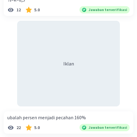
Jawaban terverifikasi
12
5.0
Jawaban terverifikasi
p : l = 5 : 4
Iklan
p = 5⁄4l
K = 54 cm
Ditanya :
Luas?
Iklan
Penyelesaian :
K = 2(p + l)
K/2 = p + l
54/2 = 5⁄4l + l
27 = (5/4 + 4/4)l
27 = 9/4 l
l = 27 : 9/4
= 27 x 4/9
ubalah persen menjadi pecahan 160%
=
12 cm
22
5.0
Jawaban terverifikasi
p = 5⁄4 x 12