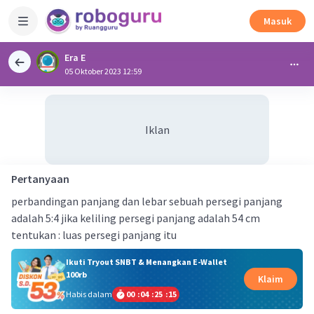
Masuk
Era E
05 Oktober 2023 12:59
Iklan
Pertanyaan
perbandingan panjang dan lebar sebuah persegi panjang
adalah 5:4 jika keliling persegi panjang adalah 54 cm
tentukan : luas persegi panjang itu
Ikuti Tryout SNBT & Menangkan E-Wallet
100rb
Klaim
Habis dalam
00
:
04
:
25
:
15