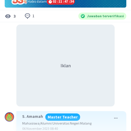
Habis dalam
02
:
11
:
47
:
34
1
3
Jawaban terverifikasi
Iklan
S. Amamah
Master Teacher
Mahasiswa/Alumni Universitas Negeri Malang
06 November 2023 08:40