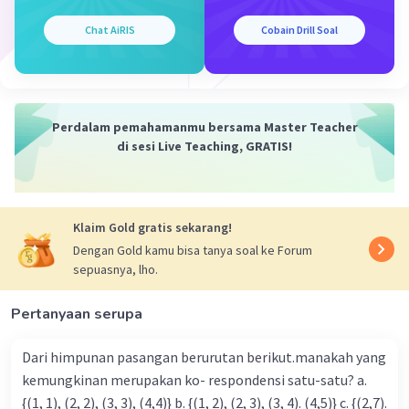
ensiklopedia maka:
e : c = 2 : 5
Chat AiRIS
Cobain Drill Soal
150 : c = 2 : 5
2c = 150 x 5
2c = 750
c = 275
Perdalam pemahamanmu bersama Master Teacher
di sesi Live Teaching, GRATIS!
p : c = 4 : 3
p : 275 = 4 : 3
p = 4/3 x 275
p = 500
Klaim Gold gratis sekarang!
Dengan Gold kamu bisa tanya soal ke Forum
Jadi, banyaknya buku pelajaran dan buku cerita
sepuasnya, lho.
yang terdapat di perpustakaan tersebut berturut
turut adalah 500 dan 275.
Pertanyaan serupa
·
0.0
(
0
)
Balas
Beri Rating
Dari himpunan pasangan berurutan berikut.manakah yang
kemungkinan merupakan ko- respondensi satu-satu? a.
{(1, 1), (2, 2), (3, 3), (4,4)} b. {(1, 2), (2, 3), (3, 4). (4,5)} c. {(2,7).