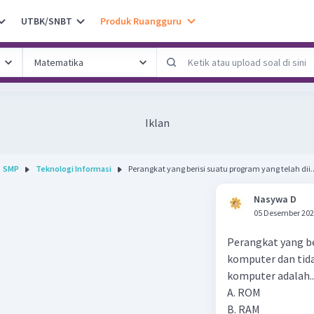
UTBK/SNBT
Produk Ruangguru
Iklan
SMP
Teknologi Informasi
Perangkat yang berisi suatu program yang telah dii..
Nasywa D
05 Desember 202
Perangkat yang be
komputer dan tid
komputer adalah...
A. ROM
B. RAM