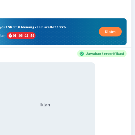
ryout SNBT & Menangkan E-Wallet 100rb
Klaim
alam
01
:
06
:
11
:
51
Jawaban terverifikasi
Iklan