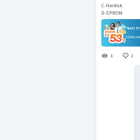
C. Hardisk
D. EPROM
Ikuti T
Habis d
2
1