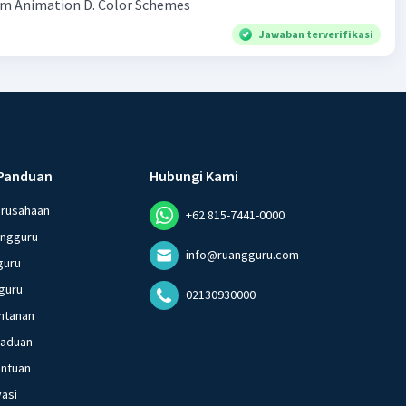
Template C.Custom Animation D. Color Schemes​
Jawaban terverifikasi
Panduan
Hubungi Kami
erusahaan
+62 815-7441-0000
angguru
info@ruangguru.com
guru
guru
02130930000
ntanan
gaduan
entuan
vasi