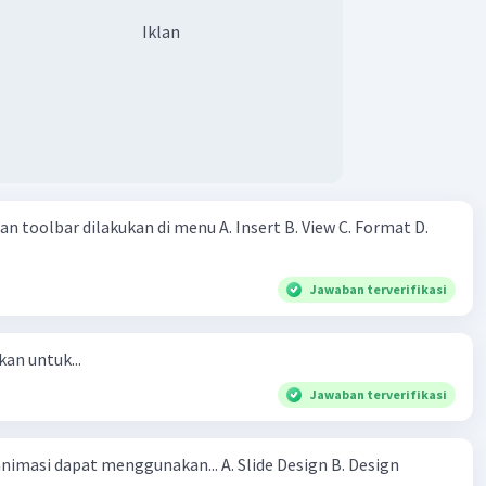
na, ia akan memberikan seribu rupiah pada hari pertama,
Iklan
erikutnya dua kali lipat sebelumnya. Jadi Ana akan
 rupiah, 2 ribu rupiah, 4 ribu rupiah, 8 ribu rupiah dan
a berniat untuk melewati setiap hari masa liburnya di desa
bantu petani, dan mereka berdua sudah berjanji untuk
ni yang sama. Mengenai upah, mereka juga diam-diam sudah
bagi sama rata dari yang diperoleh berdua. Pertanyaannya:
ng mana mereka bekerja sehingga mendapat upah yang
 toolbar dilakukan di menu A. Insert B. View C. Format D.
Jawaban terverifikasi
kan untuk...
Jawaban terverifikasi
asi dapat menggunakan... A. Slide Design B. Design