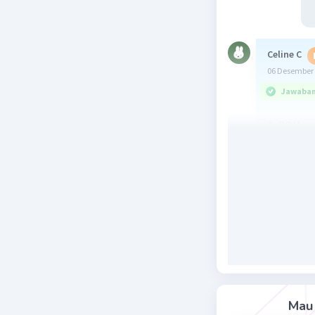
Celine C
06 Desember 
Jawaban 
A. ROM
ROM(Read
komputer 
Beri R
Nas
07 De
ter
Mau 