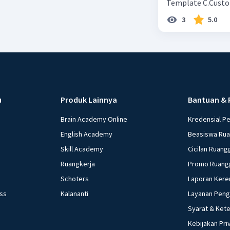
3
5.0
u
Produk Lainnya
Bantuan & 
Brain Academy Online
Kredensial P
English Academy
Beasiswa Ru
Skill Academy
Cicilan Ruang
Ruangkerja
Promo Ruang
Schoters
Laporan Kere
ess
Kalananti
Layanan Pen
Syarat & Ket
Kebijakan Pri