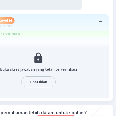
Level 91
2023 08:31
terverifikasi
-Only Memory) merupakan media penyimpanan data pada
yang bersifat permanen.
Buka akses jawaban yang telah terverifikasi
·
0.0
(
0
)
Balas
ating
Lihat Iklan
ywa D
Level 19
sember 2023 09:36
ima kasih^^
pemahaman lebih dalam untuk soal ini?