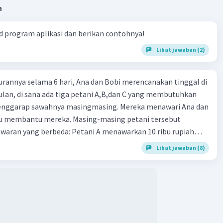
a
 program aplikasi dan berikan contohnya!
Lihat jawaban (2)
urannya selama 6 hari, Ana dan Bobi merencanakan tinggal di
lan, di sana ada tiga petani A,B,dan C yang membutuhkan
enggarap sawahnya masingmasing. Mereka menawari Ana dan
au membantu mereka. Masing-masing petani tersebut
aran yang berbeda: Petani A menawarkan 10 ribu rupiah
g (Ana dan Bobi) setiap hari. Petani B hanya akan memberi
Lihat jawaban (8)
 rupiah pada hari pertama kemudian setiap berikutnya
 10 ribu menjadi 20 ribu, 30 ribu, dan seterusnya, sementara
na di hari pertama 100 ribu rupiah dan kemudian diturunkan
iap hari berikutnya menjadi 90 ribu, 80 ribu, dan seterusnya.
tarik dibantu Bobi, sehingga ia hanya akan memberi 1 ribu
tama saja dan tidak akan memberi apapun di hari berikutnya.