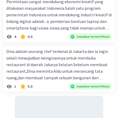
Permintaan sangat mendukung ekonomi kreatif yang
dilakukan masyarakat Indonesia.Salah satu program
pemerintah Indonesia untuk mendukung industri kreatif di
bidang digital adalah.. a. pemberian bantuan laptop dan
smartphone bagi siswa-siswa yang tidak mampu untuk
membeli b. Pembangunan jaringan fiber optik Palapa
4
0.0
Jawaban terverifikasi
Ring ,menara BTS ,dan jaringan internet di berbagai
daerah c. Memasukkan mata pelajaran teknologi
Dina adalah seorang chef terkenal di Jakarta dan ia ingin
informasi pada kurikulum sejak dini d. Memberi bantuan
sekali mewujudkan keinginannya untuk membuka
UMKM dengan bunga ringan
restaurant di daerah Jakarya Selatan.Sebelum membuat
restaurant,Dina meminta Aldu untuk merancang tata
ruang,dan membuat tampak sebuah bangunan dari
restaurant Dina dengan tema minimalis.Berdasarkan
1
5.0
Jawaban terverifikasi
ilustrasi tersebut lingkup ekonomi kreatif yang dilakukan
oleh Andy adalah A.Arsitek C.Desain Interior B.Home
Industri. D.Desain komunikasi