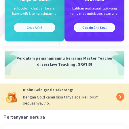
Jawaban : B. menyediakan fasilitator regulasi
Yuk, cobain chat dan belajar
Latihan soal sesuai topik yang
bareng AiRIS, teman pintarmu!
kamu mau untuk persiapan ujian
Iklan
·
0.0
(
0
)
Balas
Beri Rating
Chat AiRIS
Cobain Drill Soal
Perdalam pemahamanmu bersama Master Teacher
di sesi Live Teaching, GRATIS!
Klaim Gold gratis sekarang!
Dengan Gold kamu bisa tanya soal ke Forum
sepuasnya, lho.
Pertanyaan serupa