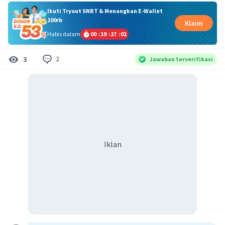
Ikuti Tryout SNBT & Menangkan E-Wallet
100rb
Klaim
Habis dalam
00
:
19
:
27
:
00
2
3
Jawaban terverifikasi
Iklan