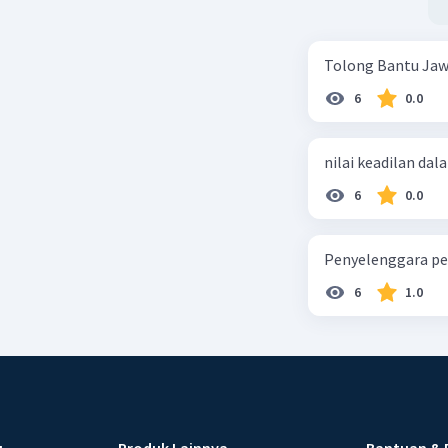
Tolong Bantu Jaw
6
0.0
nilai keadilan dal
6
0.0
Penyelenggara pe
6
1.0
u
Produk Lainnya
Bantuan & 