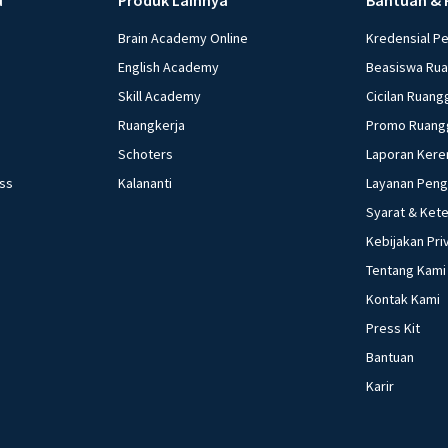
Brain Academy Online
Kredensial P
English Academy
Beasiswa Ru
Skill Academy
Cicilan Ruang
Ruangkerja
Promo Ruang
Schoters
Laporan Kere
ess
Kalananti
Layanan Pen
Syarat & Ket
Kebijakan Pri
Tentang Kami
Kontak Kami
Press Kit
Bantuan
Karir