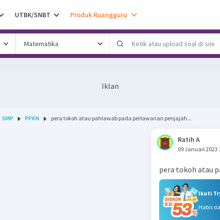
UTBK/SNBT
Produk Ruangguru
Iklan
SMP
PPKN
pera tokoh atau pahlawab pada perlawanan penjajah...
Ratih A
09 Januari 2023 
pera tokoh atau 
Ikuti T
Habis d