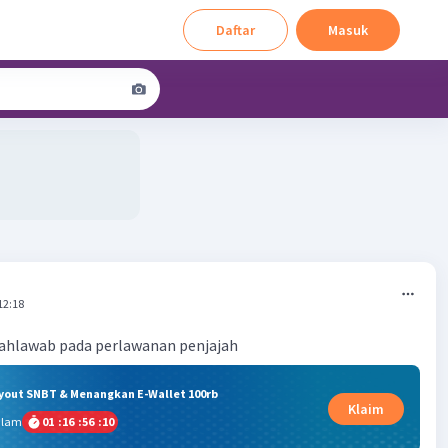
Daftar
Masuk
12:18
pahlawab pada perlawanan penjajah
ryout SNBT & Menangkan E-Wallet 100rb
Klaim
alam
01
:
16
:
56
:
09