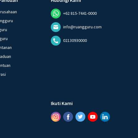
erusahaan
+62 815-7441-0000
angguru
info@ruangguru.com
guru
guru
02130930000
ntanan
gaduan
entuan
vasi
Ikuti Kami