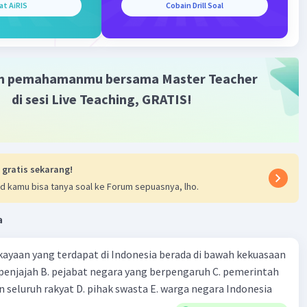
in gerakan tanpa kekerasan melawan penjajahan
at AiRIS
Cobain Drill Soal
s. Dengan prinsip-prinsip seperti perlawanan non-
atif dan pawai garam, Gandhi berusaha untuk mencapai
ekaan India tanpa kekerasan.
m pemahamanmu bersama Master Teacher
ndela (Afrika Selatan):
di sesi Live Teaching, GRATIS!
Mandela memainkan peran utama dalam perlawanan
n sistem apartheid di Afrika Selatan. Setelah dipenjara
 27 tahun, ia memimpin negosiasi untuk mengakhiri
eid dan kemudian menjadi Presiden pertama Afrika
 gratis sekarang!
n yang terpilih secara demokratis.
d kamu bisa tanya soal ke Forum sepuasnya, lho.
a
·
0.0
(
0
)
Balas
ating
ayaan yang terdapat di Indonesia berada di bawah kekuasaan
 seluruh rakyat D. pihak swasta E. warga negara Indonesia