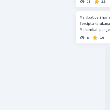
18
3.5
Manfaat dari horm
Tercipta kerukun
Menambah pengeta
8
0.0