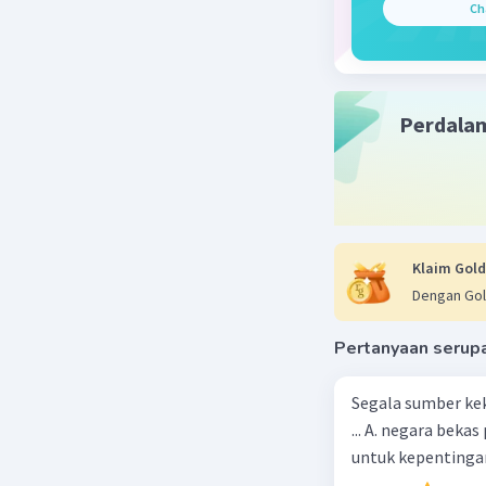
memimp
Ch
Inggri
kooper
kemerd
Perdala
Nelson Ma
Peran:
melawa
selama
aparth
Klaim Gold
Selata
Dengan Gol
Pertanyaan serup
Beri R
Segala sumber kek
... A. negara bekas penjajah B. pejabat negara yang berpengaruh C. pemerintah
untuk kepentingan