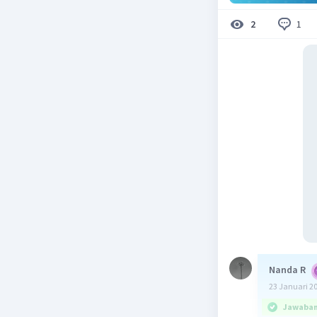
1
2
Nanda R
23 Januari 2
Jawaban 