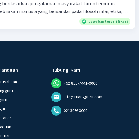
 berdasarkan pengalaman masyarakat turun temurun
ebijakan manusia yang bersandar pada filosofi nilai, etika,
 melembaga secara tradisional e. produk tentang nilai dalam
Jawaban terverifikasi
dak berkaitan dengan kondisi geografis atau lingkungan
Panduan
Hubungi Kami
erusahaan
+62 815-7441-0000
angguru
info@ruangguru.com
guru
guru
02130930000
ntanan
gaduan
entuan