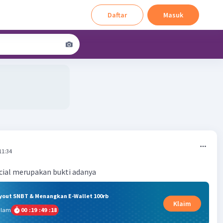
Daftar
Masuk
11:34
ial merupakan bukti adanya
ryout SNBT & Menangkan E-Wallet 100rb
Klaim
alam
00
:
19
:
49
:
17