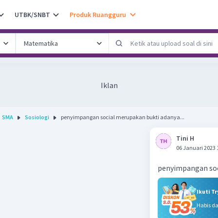
UTBK/SNBT
Produk Ruangguru
Iklan
SMA
Sosiologi
penyimpangan social merupakan bukti adanya...
Tini H
06 Januari 2023 
penyimpangan soc
Ikuti T
Habis d