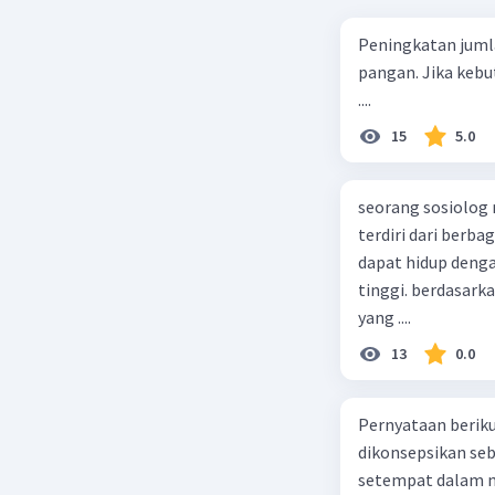
Peningkatan juml
pangan. Jika kebu
....
15
5.0
seorang sosiolog
terdiri dari berb
dapat hidup deng
tinggi. berdasarka
yang ....
13
0.0
Pernyataan berikut
dikonsepsikan se
setempat dalam m