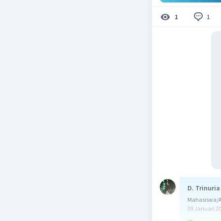
1
1
D. Trinuria
Mahasiswa/A
09 Januari 2