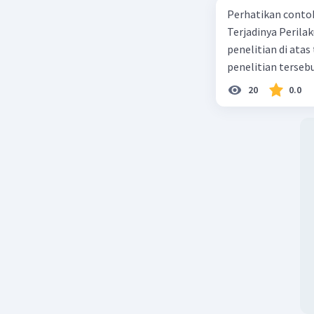
Perhatikan contoh judul
Terjadinya Perilaku Membo
penelitian di ata
penelitian terseb
20
0.0