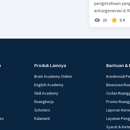
pengetahuan yang
antargenerasi d. K
dan perilaku yang
22
5.0
masyarakat dan ti
alam
u
Produk Lainnya
Bantuan & 
Brain Academy Online
Kredensial P
English Academy
Beasiswa Ru
Skill Academy
Cicilan Ruang
Ruangkerja
Promo Ruang
Schoters
Laporan Kere
ess
Kalananti
Layanan Pen
Syarat & Ket