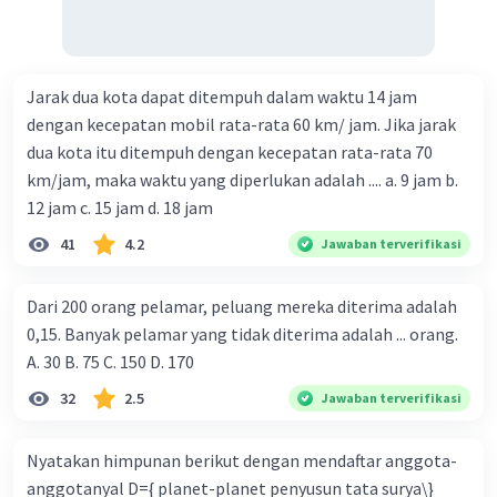
Jarak dua kota dapat ditempuh dalam waktu 14 jam
dengan kecepatan mobil rata-rata 60 km/ jam. Jika jarak
dua kota itu ditempuh dengan kecepatan rata-rata 70
km/jam, maka waktu yang diperlukan adalah .... a. 9 jam b.
12 jam c. 15 jam d. 18 jam
41
4.2
Jawaban terverifikasi
Dari 200 orang pelamar, peluang mereka diterima adalah
0,15. Banyak pelamar yang tidak diterima adalah ... orang.
A. 30 B. 75 C. 150 D. 170
32
2.5
Jawaban terverifikasi
Nyatakan himpunan berikut dengan mendaftar anggota-
anggotanyal D={ planet-planet penyusun tata surya\}