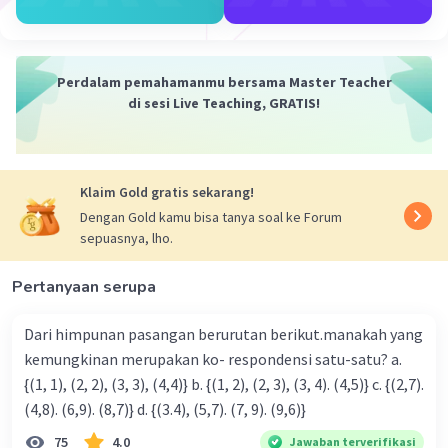
p = 5 dan q = 4
Catatan:
Perdalam pemahamanmu bersama Master Teacher
Disini tidak ada pertanyaannya, jadi jawaban
di sesi Live Teaching, GRATIS!
pertanyaan sesuaikan saja dengan nilai p = 5 dan
q = 4
·
0.0
(
0
)
Balas
Beri Rating
Klaim Gold gratis sekarang!
Dengan Gold kamu bisa tanya soal ke Forum
sepuasnya, lho.
Pertanyaan serupa
Dari himpunan pasangan berurutan berikut.manakah yang
kemungkinan merupakan ko- respondensi satu-satu? a.
{(1, 1), (2, 2), (3, 3), (4,4)} b. {(1, 2), (2, 3), (3, 4). (4,5)} c. {(2,7).
(4,8). (6,9). (8,7)} d. {(3.4), (5,7). (7, 9). (9,6)}
75
4.0
Jawaban terverifikasi