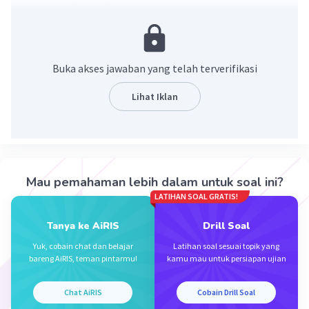
Buka akses jawaban yang telah terverifikasi
Lihat Iklan
·
5.0
(
1
)
Balas
Beri Rating
Mau pemahaman lebih dalam untuk soal ini?
Sumber W
Community
Level 72
LATIHAN SOAL GRATIS!
05 Oktober 2023 00:55
Jawaban terverifikasi
Tanya ke AiRIS
Drill Soal
Yuk, cobain chat dan belajar
Latihan soal sesuai topik yang
x² - 9 + 20 = 0
Iklan
bareng AiRIS, teman pintarmu!
kamu mau untuk persiapan ujian
(x - 5)(x - 4) = 0
x
= 5 atau x
= 4
1
2
Chat AiRIS
Cobain Drill Soal
Karena p > q maka