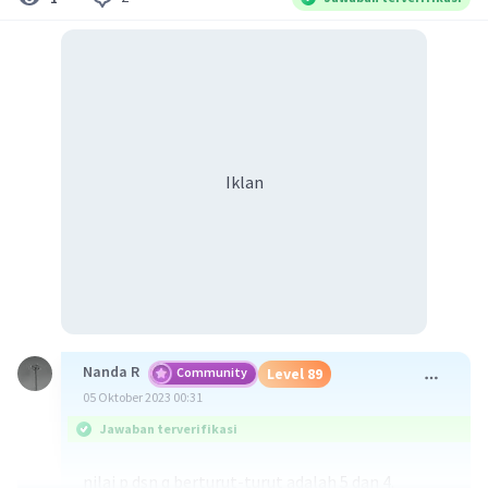
Iklan
Nanda R
Community
Level 89
05 Oktober 2023 00:31
Jawaban terverifikasi
nilai p dsn q berturut-turut adalah 5 dan 4.