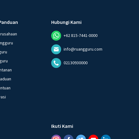
Panduan
Hubungi Kami
erusahaan
+62 815-7441-0000
angguru
info@ruangguru.com
guru
guru
02130930000
ntanan
gaduan
entuan
vasi
Ikuti Kami