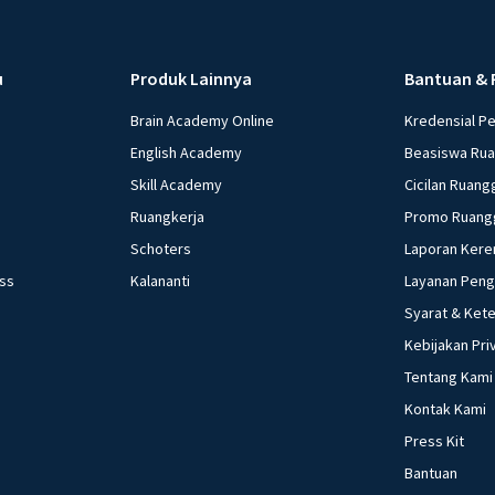
u
Produk Lainnya
Bantuan & 
Brain Academy Online
Kredensial P
English Academy
Beasiswa Ru
Skill Academy
Cicilan Ruang
Ruangkerja
Promo Ruang
Schoters
Laporan Kere
ess
Kalananti
Layanan Pen
Syarat & Ket
Kebijakan Pri
Tentang Kami
Kontak Kami
Press Kit
Bantuan