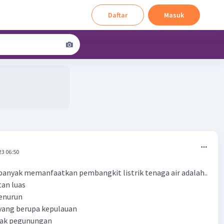
Daftar
Masuk
23 06:50
anyak memanfaatkan pembangkit listrik tenaga air adalah..
tan luas
menurun
 yang berupa kepulauan
nyak pegunungan