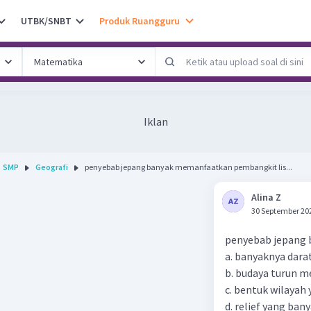
UTBK/SNBT
Produk Ruangguru
Iklan
SMP
Geografi
penyebab jepang banyak memanfaatkan pembangkit lis...
Alina Z
30 September 20
penyebab jepang b
a. banyaknya dara
b. budaya turun 
c. bentuk wilayah
d. relief yang ba