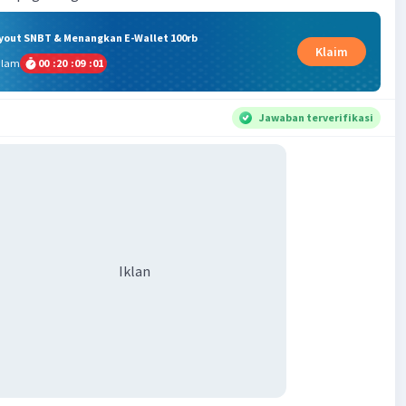
ryout SNBT & Menangkan E-Wallet 100rb
Klaim
alam
00
:
20
:
09
:
01
Jawaban terverifikasi
Iklan