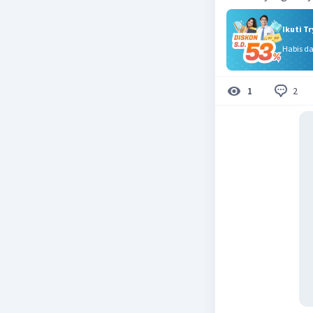
Ikuti T
Habis d
2
1