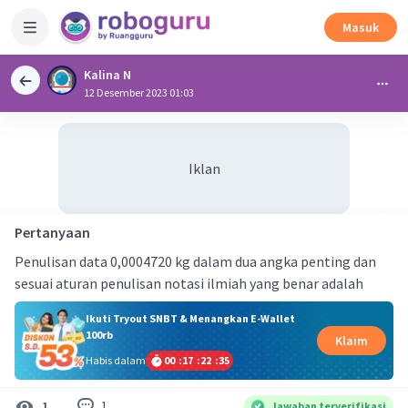
Masuk
Kalina N
12 Desember 2023 01:03
Iklan
Pertanyaan
Penulisan data 0,0004720 kg dalam dua angka penting dan
sesuai aturan penulisan notasi ilmiah yang benar adalah
Ikuti Tryout SNBT & Menangkan E-Wallet
100rb
Klaim
Habis dalam
00
:
17
:
22
:
34
1
1
Jawaban terverifikasi