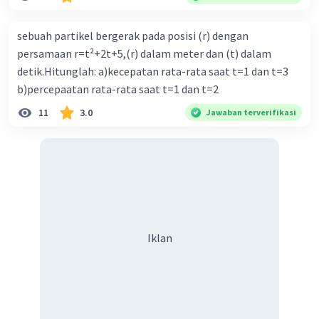
sebuah partikel bergerak pada posisi (r) dengan
persamaan r=t²+2t+5,(r) dalam meter dan (t) dalam
detik.Hitunglah: a)kecepatan rata-rata saat t=1 dan t=3
b)percepaatan rata-rata saat t=1 dan t=2
11
3.0
Jawaban terverifikasi
Iklan