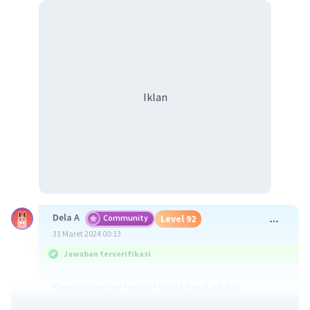
Iklan
Dela A
Community
Level 92
31 Maret 2024 00:13
Jawaban terverifikasi
Penukaran ion (reaksi substitusi) adalah
pembuatan koloid melalui reaksi