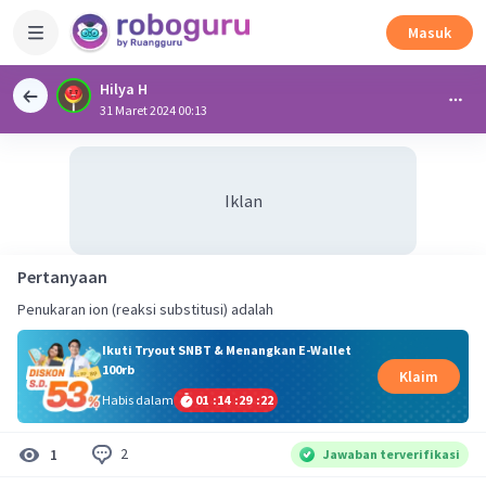
Masuk
Hilya H
31 Maret 2024 00:13
Iklan
Pertanyaan
Penukaran ion (reaksi substitusi) adalah
Ikuti Tryout SNBT & Menangkan E-Wallet
100rb
Klaim
Habis dalam
01
:
14
:
29
:
21
2
1
Jawaban terverifikasi