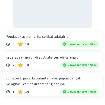
berkelanjutan.
Teknologi ini dapat
membantu mengurangi dampak negatif
penebangan hutan terhadap lingkungan.
Dengan adanya upaya-upaya tersebut,
diharapkan konflik kepentingan antara
pengusaha mebel dan masyarakat sekitar dapat
Penduduk asli amerika serikat adalah . . . .
diselesaikan dengan baik.
5
0.0
Jawaban terverifikasi
·
0.0
(
0
)
Balas
Beri Rating
keberadaan gurun di australis terjadi karena...
2
0.0
Jawaban terverifikasi
Koko D
Level 29
KD
21 November 2023 10:05
Sumatera, jawa, kalimantan, dan papua banyak
C. Perbedaan kepentingan
menghasilkan hasil tambang berupa...
Maaf kalau salah
1
0.0
Jawaban terverifikasi
Iklan
·
5.0
(
1
)
Balas
Beri Rating