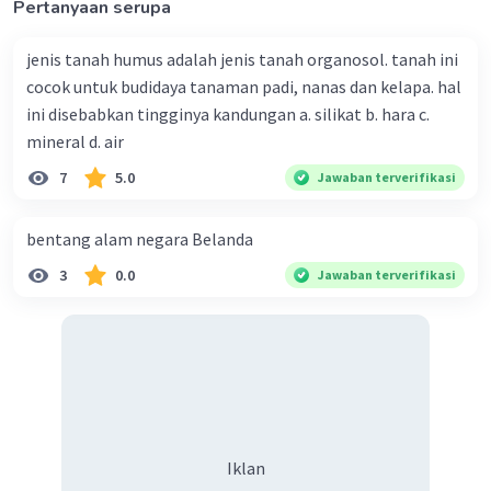
Pertanyaan serupa
antara pengusaha mebel dan masyarakat
sekitar:
jenis tanah humus adalah jenis tanah organosol. tanah ini
Pemerintah perlu membuat kebijakan
cocok untuk budidaya tanaman padi, nanas dan kelapa. hal
yang mengatur pemanfaatan hutan
ini disebabkan tingginya kandungan a. silikat b. hara c.
secara berkelanjutan.
Kebijakan ini harus
mineral d. air
memperhatikan kepentingan berbagai
7
5.0
Jawaban terverifikasi
pihak yang terkait, termasuk pengusaha
mebel, masyarakat sekitar, dan
bentang alam negara Belanda
lingkungan.
Pengusaha mebel dan masyarakat
3
0.0
Jawaban terverifikasi
sekitar perlu melakukan dialog untuk
mencapai kesepakatan.
Dialog ini dapat
dilakukan dengan melibatkan tokoh
masyarakat, pemerintah, dan lembaga
swadaya masyarakat.
Pengusaha mebel perlu
mengembangkan teknologi yang dapat
Iklan
memanfaatkan hutan secara