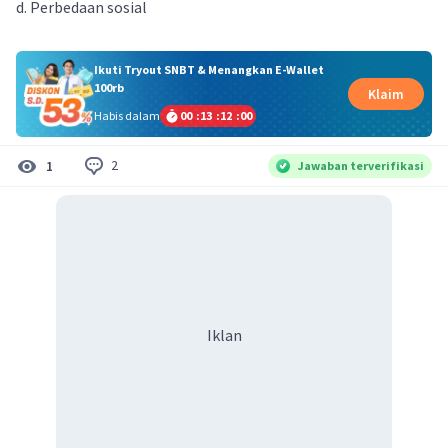
d. Perbedaan sosial
Ikuti Tryout SNBT & Menangkan E-Wallet
100rb
Klaim
Habis dalam
00
:
13
:
12
:
00
2
1
Jawaban terverifikasi
Iklan