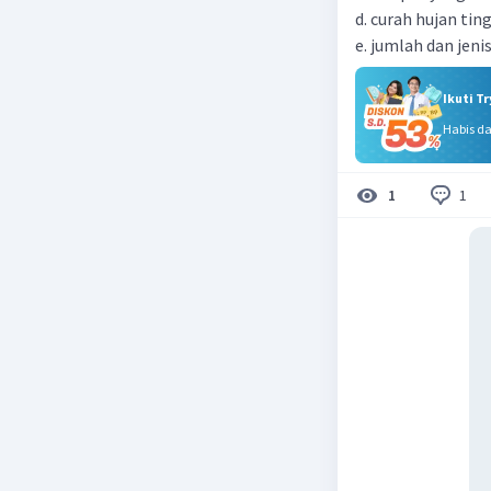
d. curah hujan ti
e. jumlah dan jeni
Ikuti T
Habis d
1
1