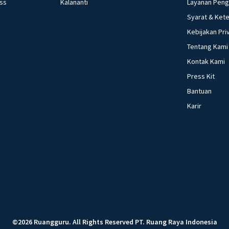
ess
Kalananti
Layanan Pen
Syarat & Ket
Kebijakan Pri
Tentang Kami
Kontak Kami
Press Kit
Bantuan
Karir
©
2026
Ruangguru
.
All Rights Reserved
PT. Ruang Raya Indonesia