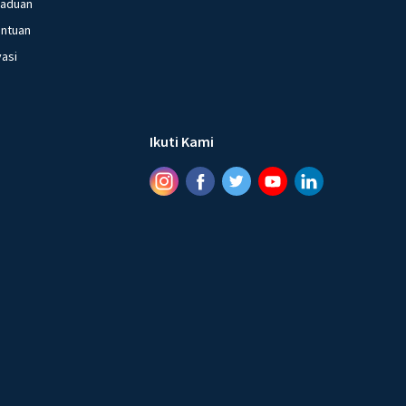
gaduan
entuan
vasi
Ikuti Kami