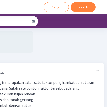
Daftar
Masuk
10:24
gis merupakan salah satu faktor penghambat persebaran
bana. Salah satu contoh faktor tersebut adalah ....
bat curah hujan rendah
as dan tanah gersang
umbuh dengan subur