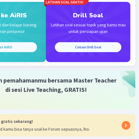
LATIHAN SOAL GRATIS!
 ke AiRIS
Drill Soal
t dan belajar bareng
Latihan soal sesuai topik yang kamu mau
man pintarmu!
untuk persiapan ujian
Iklan
at AiRIS
Cobain Drill Soal
m pemahamanmu bersama Master Teacher
di sesi Live Teaching, GRATIS!
 gratis sekarang!
d kamu bisa tanya soal ke Forum sepuasnya, lho.