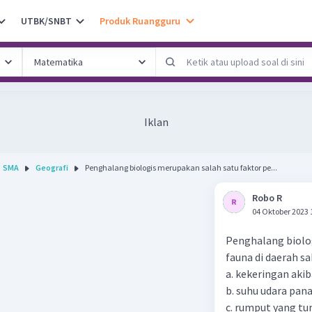
UTBK/SNBT
Produk Ruangguru
Iklan
SMA
Geografi
Penghalang biologis merupakan salah satu faktor pe...
Robo R
04 Oktober 2023 
Penghalang biolo
fauna di daerah sa
a. kekeringan aki
b. suhu udara pan
c. rumput yang t