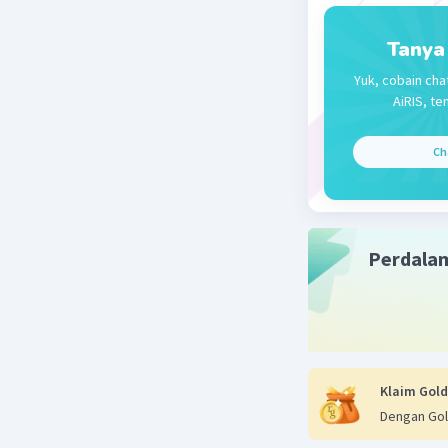
Tanya
Yuk, cobain cha
AiRIS, te
Ch
Perdala
Klaim Gold
Dengan Gol