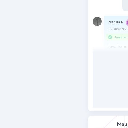
Nanda R
05 Oktober 2
Jawaban 
jawabanny
Penghalan
persebara
tersebut 
yang ting
keberlang
hujan yan
Beri R
Mau 