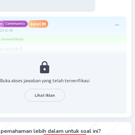
Community
Level 89
023 02:48
terverifikasi
a adalah D.
g biologis merupakan salah satu faktor penghambat
n fauna. Di daerah sabana, salah satu contoh faktor
adalah curah hujan tinggi sepanjang tahun. Curah hujan
Buka akses jawaban yang telah terverifikasi
gi sepanjang tahun di kawasan sabana akan mempengaruhi
sungan ekosistem, sebab sabana dicirikan dengan curah
Lihat Iklan
g rendah sepanjang tahun.
·
0.0
(
0
)
Balas
ating
pemahaman lebih dalam untuk soal ini?