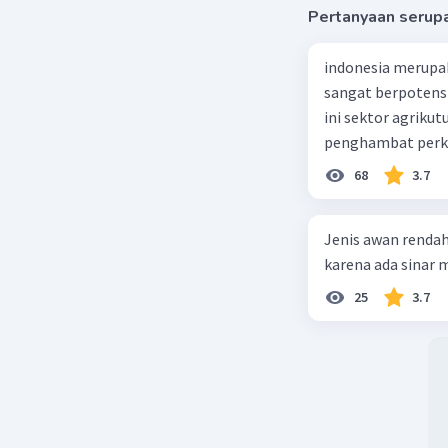
Pertanyaan serup
indonesia merupa
sangat berpotens
ini sektor agriku
penghambat perke
68
3.7
Jenis awan rendah
karena ada sinar ma
25
3.7