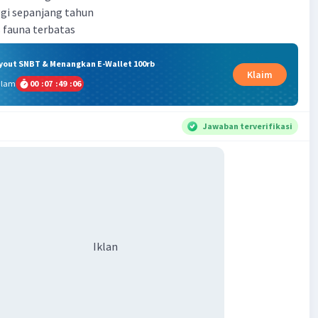
nggi sepanjang tahun
s fauna terbatas
ryout SNBT & Menangkan E-Wallet 100rb
Klaim
alam
00
:
07
:
49
:
06
Jawaban terverifikasi
Iklan