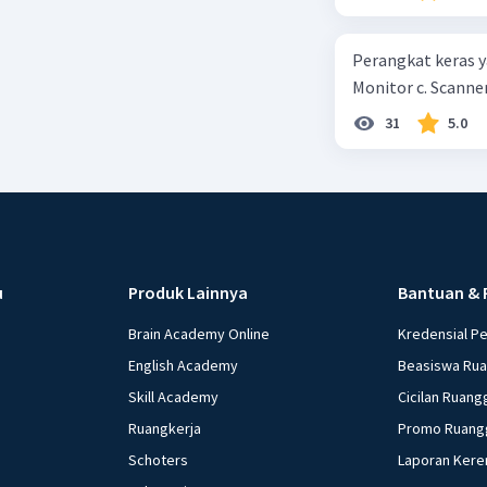
kepercayaan pem
Perangkat keras ya
Monitor c. Scanner
31
5.0
u
Produk Lainnya
Bantuan & 
Brain Academy Online
Kredensial P
English Academy
Beasiswa Ru
Skill Academy
Cicilan Ruang
Ruangkerja
Promo Ruang
Schoters
Laporan Kere