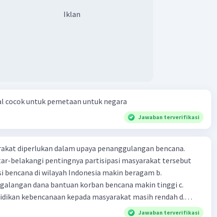
Iklan
al cocok untuk pemetaan untuk negara
Jawaban terverifikasi
arakat diperlukan dalam upaya penanggulangan bencana.
ar-belakangi pentingnya partisipasi masyarakat tersebut
ensi bencana di wilayah Indonesia makin beragam b.
langan dana bantuan korban bencana makin tinggi c.
ikan kebencanaan kepada masyarakat masih rendah d.
akan pihak yang langsung berhadapan dengan bencana e.
Jawaban terverifikasi