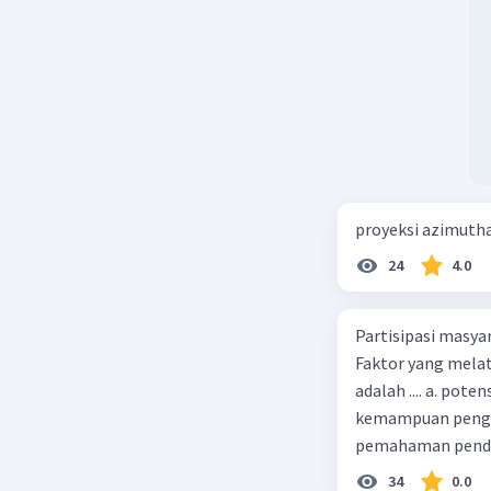
proyeksi azimuth
24
4.0
Partisipasi masy
Faktor yang melat
adalah .... a. pot
kemampuan pengga
pemahaman pendid
masyarakat merup
34
0.0