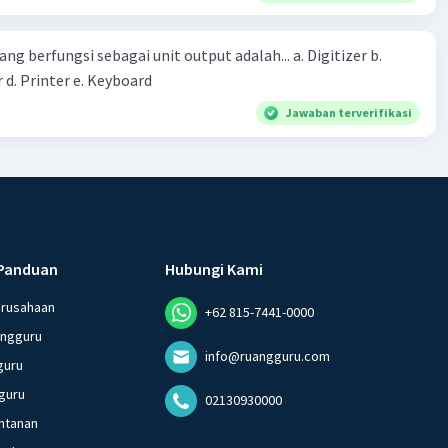
erintah bahwa masyarakat mampu mengatasi bencana
ng berfungsi sebagai unit output adalah... a. Digitizer b.
 d. Printer e. Keyboard
Jawaban terverifikasi
Panduan
Hubungi Kami
erusahaan
+62 815-7441-0000
angguru
info@ruangguru.com
guru
guru
02130930000
ntanan