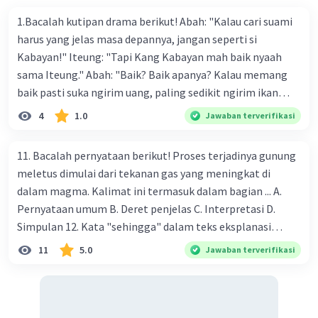
1.Bacalah kutipan drama berikut! Abah: "Kalau cari suami
harus yang jelas masa depannya, jangan seperti si
Kabayan!" Iteung: "Tapi Kang Kabayan mah baik nyaah
sama Iteung." Abah: "Baik? Baik apanya? Kalau memang
baik pasti suka ngirim uang, paling sedikit ngirim ikan
kesenangan Abah. Ikan gurame!" Ambu: "Abah teh
4
1.0
Jawaban terverifikasi
kumaha. Apa-apa selalu saja diukur pakai uang." Tokoh
Iteung pada kutipan drama tersebut akan lebih menarik
11. Bacalah pernyataan berikut! Proses terjadinya gunung
jika menggunakan kostum a. celana panjang dan kaos
meletus dimulai dari tekanan gas yang meningkat di
dengan rambut panjang dibiarkan terurai b. celana
dalam magma. Kalimat ini termasuk dalam bagian ... A.
panjang dan kaos dengan rambut dikepang dua c. kebaya
Pernyataan umum B. Deret penjelas C. Interpretasi D.
dan celana panjang dengan rambut dibiarkan terurai d.
Simpulan 12. Kata "sehingga" dalam teks eksplanasi
kebaya dan kain dengan rambut di kepang dua 2.Jo : "Hey,
berfungsi sebagai ... A. Penghubung sebab-akibat B.
11
5.0
Jawaban terverifikasi
jalan yang bener dong!" (keluar dari mobil) Yuda: (tampak
Penghubung waktu C. Penghubung pilihan D. Penghubung
terkejut dan menguasai diri) "Maaf Pak." Jo: (melotot)
tujuan 13. Kalimat berikut yang termasuk ke dalam teks
"Maaf, maaf!" (1) Bapak: "Sudahlah Jo, dia sudah minta
eksplanasi adalah ... A. Aku merasa sangat bahagia saat
maaf kok, lagi pula ayah buru- buru nanti terlambat ke
melihat pelangi B. Lumba-lumba adalah hewan yang