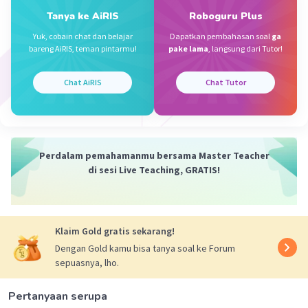
Tanya ke AiRIS
Roboguru Plus
·
0.0
(
0
)
Balas
Beri Rating
Yuk, cobain chat dan belajar
Dapatkan pembahasan soal
ga
bareng AiRIS, teman pintarmu!
pake lama
, langsung dari Tutor!
Nanda R
Community
Level 89
30 April 2024 14:17
Chat AiRIS
Chat Tutor
Jawaban terverifikasi
Pengertian gagasan pokok adalah B. Suatu
Iklan
pernyataan inti atau simpulan dalam suatu
Perdalam pemahamanmu bersama Master Teacher
paragraf. Gagasan pokok merupakan ide utama
di sesi Live Teaching, GRATIS!
atau inti dari sebuah paragraf yang mencakup
informasi terpenting yang ingin disampaikan
dalam paragraf tersebut.
Klaim Gold gratis sekarang!
·
0.0
(
0
)
Balas
Beri Rating
Dengan Gold kamu bisa tanya soal ke Forum
sepuasnya, lho.
Pertanyaan serupa