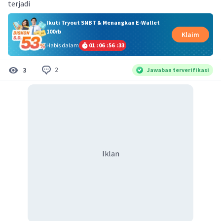
terjadi
Ikuti Tryout SNBT & Menangkan E-Wallet
100rb
Klaim
Habis dalam
01
:
06
:
56
:
33
2
3
Jawaban terverifikasi
Iklan