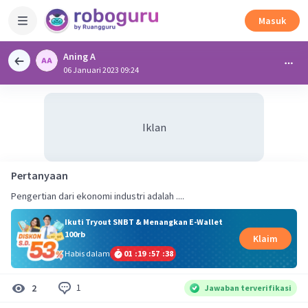
Masuk
Aning A
06 Januari 2023 09:24
Iklan
Pertanyaan
Pengertian dari ekonomi industri adalah ....
Ikuti Tryout SNBT & Menangkan E-Wallet
100rb
Klaim
Habis dalam
01
:
19
:
57
:
37
1
2
Jawaban terverifikasi