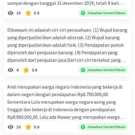
sampai dengan tanggal 31 desember 2019, telah 8 kali
terbit. 4. gaji terutang untuk periode berjalan sebesar
10
5.0
Jawaban terverifikasi
Rp800.000,00 dari data di atas, pencatatan jurnal pembalik
yang benar adalah ....
Dibawaah ini adaalah ciri-ciri perusahaan. (1) Wujud barang
yang diperjualbelikan adalah abstrak. (2) Wujud barang
yang diperjualbelikan adalah fisik. (3) Pendapatan pokok
diperoleh dari penjualan barang. (4) Pendapatan yang
diperoleh dari penjualan jasa.Dari ciri-ciri tersebut yang
merupakan ciri dari perusahaan dagang ditunjukan pada
4
3.0
Jawaban terverifikasi
nomor…. a. 1 dan 3 b. 3 dan 4 c. 2 dan 3 d. 1 dan 2 e. 2 dan 4
Andi merupakan warga negara Indonesia yang bekerja di
dalam negeri dengan pendapatan Rp6.700.000,00.
Sementara Lula merupakan warga negara asing yang
tinggal dan bekerja di Indonesia dengan pendapatan
Rp8.900.000,00. Lalu ada Mawar yang merupakan warga
negara Indonesia yang tinggal dan bekerja di luar negeri
10
5.0
Jawaban terverifikasi
dengan pendapatan Rp11.000.000,00. Hitunglah PNB