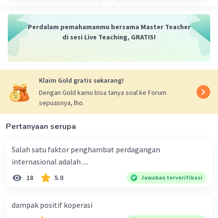
·
0.0
(
0
)
Balas
Beri Rating
Perdalam pemahamanmu bersama Master Teacher
di sesi Live Teaching, GRATIS!
Klaim Gold gratis sekarang!
Iklan
Dengan Gold kamu bisa tanya soal ke Forum
sepuasnya, lho.
Pertanyaan serupa
Salah satu faktor penghambat perdagangan
internasional adalah ....
18
5.0
Jawaban terverifikasi
dampak positif koperasi