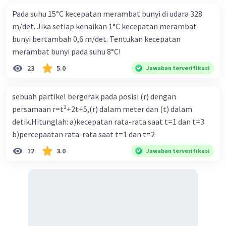
Pada suhu 15°C kecepatan merambat bunyi di udara 328
m/det. Jika setiap kenaikan 1°C kecepatan merambat
bunyi bertambah 0,6 m/det. Tentukan kecepatan
merambat bunyi pada suhu 8°C!
23
5.0
Jawaban terverifikasi
sebuah partikel bergerak pada posisi (r) dengan
persamaan r=t²+2t+5,(r) dalam meter dan (t) dalam
detik.Hitunglah: a)kecepatan rata-rata saat t=1 dan t=3
b)percepaatan rata-rata saat t=1 dan t=2
12
3.0
Jawaban terverifikasi