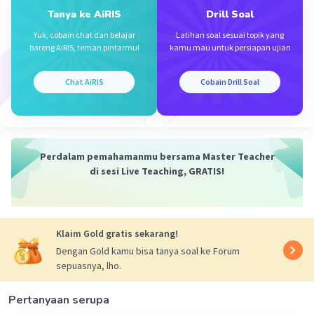
Tanya ke AiRIS
Drill Soal
Yuk, cobain chat dan belajar
Latihan soal sesuai topik yang
bareng AiRIS, teman pintarmu!
kamu mau untuk persiapan ujian
Iklan
Chat AiRIS
Cobain Drill Soal
Perdalam pemahamanmu bersama Master Teacher
di sesi Live Teaching, GRATIS!
Klaim Gold gratis sekarang!
Dengan Gold kamu bisa tanya soal ke Forum
sepuasnya, lho.
Pertanyaan serupa