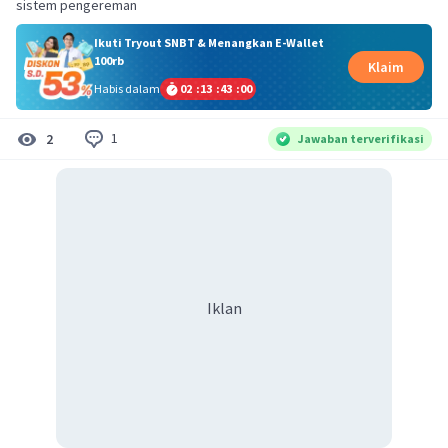
sistem pengereman
Ikuti Tryout SNBT & Menangkan E-Wallet
100rb
Klaim
Habis dalam
02
:
13
:
42
:
59
1
2
Jawaban terverifikasi
Iklan