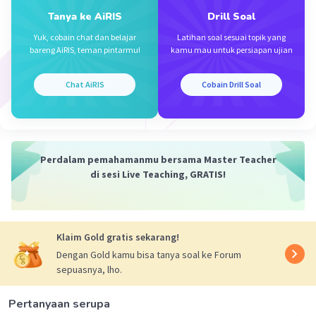
pengendalian pertumbuhan penduduk menjadi
Tanya ke AiRIS
Drill Soal
penting untuk menjaga keseimbangan antara
populasi dan sumber daya yang tersedia.
Yuk, cobain chat dan belajar
Latihan soal sesuai topik yang
bareng AiRIS, teman pintarmu!
kamu mau untuk persiapan ujian
Chat AiRIS
Cobain Drill Soal
·
0.0
(
0
)
Balas
Beri Rating
Perdalam pemahamanmu bersama Master Teacher
di sesi Live Teaching, GRATIS!
Sahel S
Level 60
29 September 2023 00:15
Jawaban terverifikasi
Klaim Gold gratis sekarang!
【Jawaban】：a
Iklan
Dengan Gold kamu bisa tanya soal ke Forum
【Penjelasan】：
sepuasnya, lho.
Pertanyaan ini menanyakan tentang akibat yang
bisa terjadi jika hal pertumbuhan penduduk tidak
Pertanyaan serupa