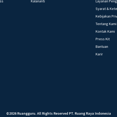
ess
Kalananti
Layanan Pen
Syarat & Ket
Kebijakan Pri
Tentang Kami
Kontak Kami
Press Kit
Bantuan
Karir
©
2026
Ruangguru
.
All Rights Reserved
PT. Ruang Raya Indonesia