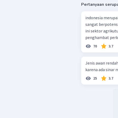
Pertanyaan serup
indonesia merupa
sangat berpotens
ini sektor agriku
penghambat perke
70
3.7
Jenis awan rendah
karena ada sinar ma
25
3.7