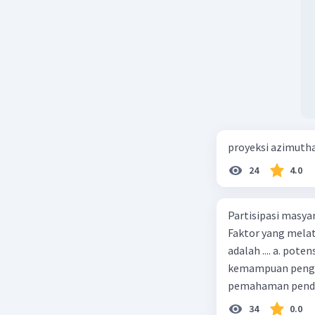
proyeksi azimuth
24
4.0
Partisipasi masy
Faktor yang melat
adalah .... a. pot
kemampuan pengga
pemahaman pendid
masyarakat merup
34
0.0