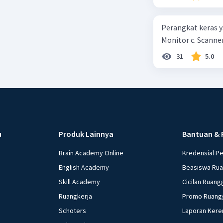
kepercayaan pem
Perangkat keras ya
Monitor c. Scanner
31
5.0
u
Produk Lainnya
Bantuan & 
Brain Academy Online
Kredensial P
English Academy
Beasiswa Ru
Skill Academy
Cicilan Ruang
Ruangkerja
Promo Ruang
Schoters
Laporan Kere