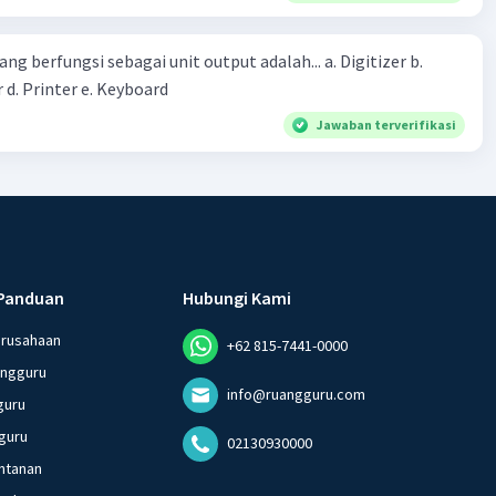
erintah bahwa masyarakat mampu mengatasi bencana
ng berfungsi sebagai unit output adalah... a. Digitizer b.
 d. Printer e. Keyboard
Jawaban terverifikasi
Panduan
Hubungi Kami
erusahaan
+62 815-7441-0000
angguru
info@ruangguru.com
guru
guru
02130930000
ntanan