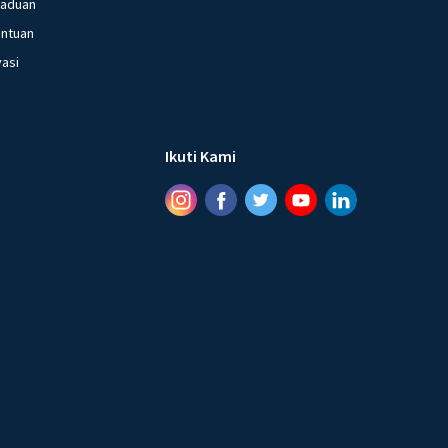
gaduan
entuan
vasi
Ikuti Kami