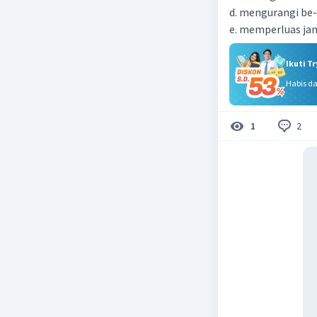
d. mengurangi be-
e. memperluas ja
Ikuti T
Habis d
2
1