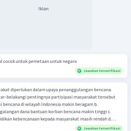
Iklan
al cocok untuk pemetaan untuk negara
Jawaban terverifikasi
arakat diperlukan dalam upaya penanggulangan bencana.
ar-belakangi pentingnya partisipasi masyarakat tersebut
ensi bencana di wilayah Indonesia makin beragam b.
langan dana bantuan korban bencana makin tinggi c.
ikan kebencanaan kepada masyarakat masih rendah d.
akan pihak yang langsung berhadapan dengan bencana e.
Jawaban terverifikasi