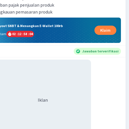
ban pajak penjualan produk
ngkauan pemasaran produk
ryout SNBT & Menangkan E-Wallet 100rb
Klaim
alam
02
:
12
:
58
:
03
Jawaban terverifikasi
Iklan