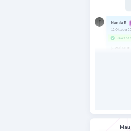
Nanda R
12 Oktober 2
Jawaban 
jawabanny
Dalam pe
dilakukan
Pengemba
digabung
tidaknya 
mendukun
meningkat
Beri R
Mau 