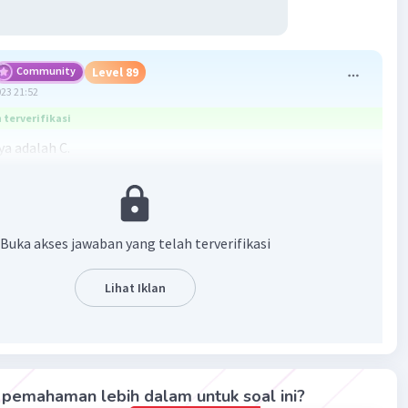
Community
Level 89
023 21:52
terverifikasi
a adalah C.
ngolahan dan pemanfaatan potensi maritim dapat
 dalam hal pengolahan produk pertanian dan pariwisata.
ngan sentra produk perikanan dengan pariwisata
Buka akses jawaban yang telah terverifikasi
kan dapat mempengaruhi pemasaran dan cepat atau
produk itu terjual. Dengan adanya penggabungan ini sangat
Lihat Iklan
g dalam upaya peningkatan pendapatan negara dan
kan diversifikasi produk kelautan
·
0.0
(
0
)
Balas
ating
pemahaman lebih dalam untuk soal ini?