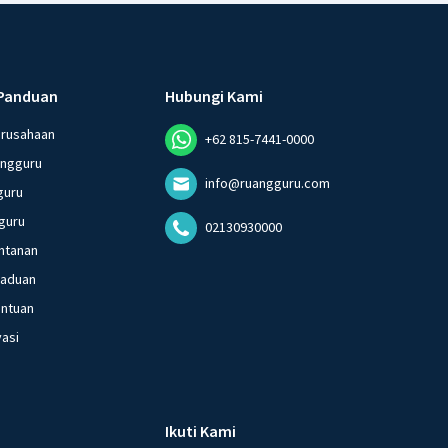
Panduan
Hubungi Kami
erusahaan
+62 815-7441-0000
angguru
info@ruangguru.com
guru
guru
02130930000
ntanan
gaduan
entuan
vasi
Ikuti Kami