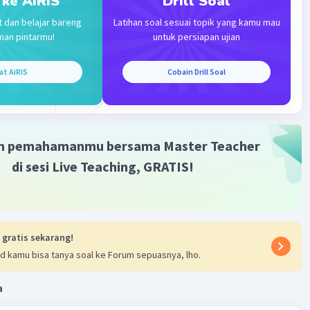
 ke AiRIS
Drill Soal
rtindak sebagai pelaksana kehendak rakyat, dan
n yang dimilikinya berasal dari legitimasi rakyat. Dengan
t dan belajar bareng
Latihan soal sesuai topik yang kamu mau
 rakyat tetap memiliki peran aktif dalam mengawasi
man pintarmu!
untuk persiapan ujian
 pemerintahan dan memastikan bahwa kebijakan yang
esuai dengan kepentingan dan kehendak mayoritas.
at AiRIS
Cobain Drill Soal
nyataan tersebut menunjukkan salah satu sifat kedaulatan
itu tidak dapat dipisahkan atau tidak dapat dibagi-bagi.
m pemahamanmu bersama Master Teacher
·
5.0
(
2
)
Balas
ating
di sesi Live Teaching, GRATIS!
 gratis sekarang!
d kamu bisa tanya soal ke Forum sepuasnya, lho.
Iklan
a