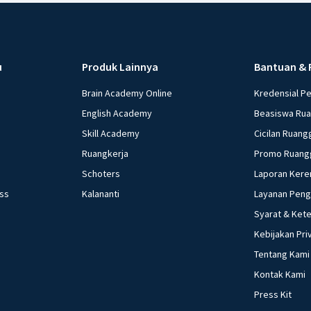
u
Produk Lainnya
Bantuan & 
Brain Academy Online
Kredensial P
English Academy
Beasiswa Ru
Skill Academy
Cicilan Ruang
Ruangkerja
Promo Ruang
Schoters
Laporan Kere
ess
Kalananti
Layanan Pen
Syarat & Ket
Kebijakan Pri
Tentang Kami
Kontak Kami
Press Kit