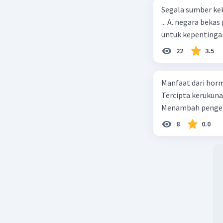
Segala sumber kek
... A. negara bekas penjajah B. pejabat negara yang berpengaruh C. pemerintah
untuk kepentingan
22
3.5
Manfaat dari horm
Tercipta kerukun
Menambah pengeta
8
0.0