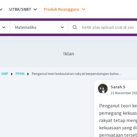
UTBK/SNBT
Produk Ruangguru
Iklan
SMP
PPKN
Penganut teori kedaulatan rakyat berpandangan bahw...
Sarah S
21 November 202
Penganut teori k
pemegang kekuasaa
rakyat tetap men
kekuasaan yang dim
pernyataan terseb