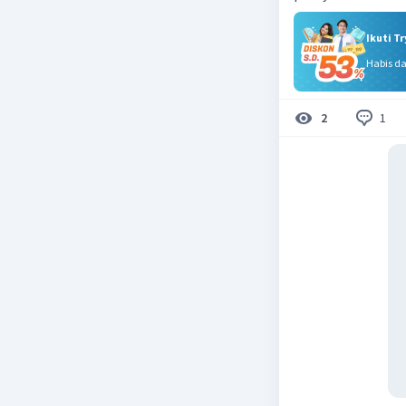
Ikuti T
Habis d
1
2