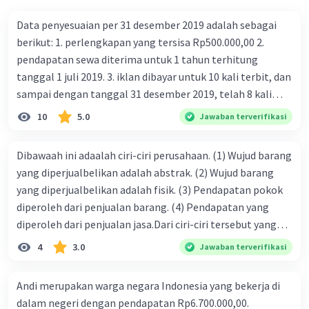
Data penyesuaian per 31 desember 2019 adalah sebagai
berikut: 1. perlengkapan yang tersisa Rp500.000,00 2.
pendapatan sewa diterima untuk 1 tahun terhitung
tanggal 1 juli 2019. 3. iklan dibayar untuk 10 kali terbit, dan
sampai dengan tanggal 31 desember 2019, telah 8 kali
terbit. 4. gaji terutang untuk periode berjalan sebesar
10
5.0
Jawaban terverifikasi
Rp800.000,00 dari data di atas, pencatatan jurnal pembalik
yang benar adalah ....
Dibawaah ini adaalah ciri-ciri perusahaan. (1) Wujud barang
yang diperjualbelikan adalah abstrak. (2) Wujud barang
yang diperjualbelikan adalah fisik. (3) Pendapatan pokok
diperoleh dari penjualan barang. (4) Pendapatan yang
diperoleh dari penjualan jasa.Dari ciri-ciri tersebut yang
merupakan ciri dari perusahaan dagang ditunjukan pada
4
3.0
Jawaban terverifikasi
nomor…. a. 1 dan 3 b. 3 dan 4 c. 2 dan 3 d. 1 dan 2 e. 2 dan 4
Andi merupakan warga negara Indonesia yang bekerja di
dalam negeri dengan pendapatan Rp6.700.000,00.