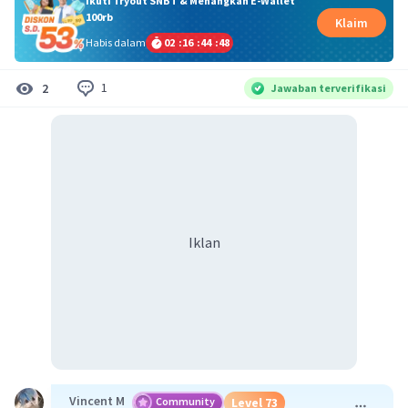
Ikuti Tryout SNBT & Menangkan E-Wallet
100rb
Klaim
Habis dalam
02
:
16
:
44
:
48
1
2
Jawaban terverifikasi
Iklan
Vincent M
Community
Level 73