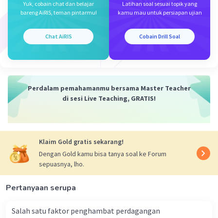
sektor ekonomi seperti pertanian, industri, dan jasa.
Yuk, cobain chat dan belajar
Latihan soal sesuai topik yang
Nilai tambah ini digunakan untuk menghitung
bareng AiRIS, teman pintarmu!
kamu mau untuk persiapan ujian
pendapatan nasional.
Chat AiRIS
Cobain Drill Soal
Ketiga pendekatan ini seharusnya menghasilkan angka
yang sama untuk pendapatan nasional total dalam suatu
negara jika dihitung dengan benar. Pemerintah dan
organisasi ekonomi sering menggunakan ketiga
pendekatan ini untuk memahami dan mengukur
Perdalam pemahamanmu bersama Master Teacher
kesehatan ekonomi suatu negara.
di sesi Live Teaching, GRATIS!
·
0.0
(
0
)
Balas
Beri Rating
Klaim Gold gratis sekarang!
Dengan Gold kamu bisa tanya soal ke Forum
sepuasnya, lho.
Pertanyaan serupa
Iklan
Salah satu faktor penghambat perdagangan