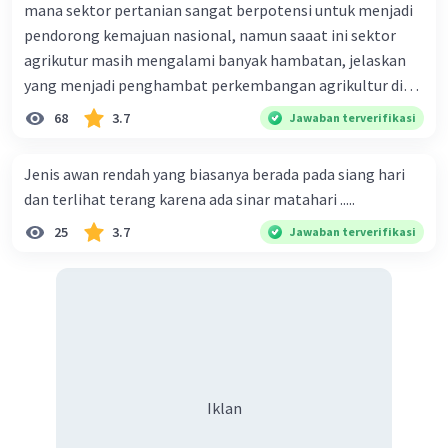
mana sektor pertanian sangat berpotensi untuk menjadi
D. Kerjasama antar negara
pendorong kemajuan nasional, namun saaat ini sektor
agrikutur masih mengalami banyak hambatan, jelaskan
Iklan
·
0.0
(
0
)
Balas
Beri Rating
yang menjadi penghambat perkembangan agrikultur di
indonesia
68
3.7
Jawaban terverifikasi
Jenis awan rendah yang biasanya berada pada siang hari
dan terlihat terang karena ada sinar matahari .....
25
3.7
Jawaban terverifikasi
Iklan