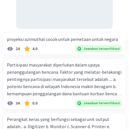
proyeksi azimuthal cocok untuk pemetaan untuk negara
24
4.0
Jawaban terverifikasi
Partisipasi masyarakat diperlukan dalam upaya
penanggulangan bencana. Faktor yang melatar-belakangi
pentingnya partisipasi masyarakat tersebut adalah .... a.
potensi bencana di wilayah Indonesia makin beragam b.
kemampuan penggalangan dana bantuan korban bencana
makin tinggi c. pemahaman pendidikan kebencanaan
34
0.0
Jawaban terverifikasi
kepada masyarakat masih rendah d. masyarakat
merupakan pihak yang langsung berhadapan dengan
Perangkat keras yang berfungsi sebagai unit output
bencana e. kepercayaan pemerintah bahwa masyarakat
adalah... a. Digitizer b. Monitor c. Scanner d. Printer e.