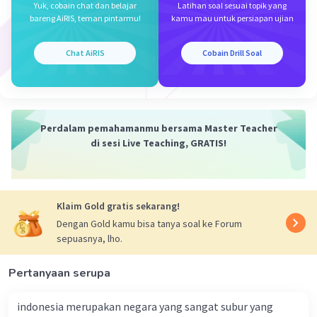
Yuk, cobain chat dan belajar
Latihan soal sesuai topik yang
aspek-aspek spasial seperti letak sungai dalam
bareng AiRIS, teman pintarmu!
kamu mau untuk persiapan ujian
suatu sistem drainase, pola sungai yang
berhubungan dengan topografi dan geologi
Chat AiRIS
Cobain Drill Soal
wilayah, serta pengaruh aktivitas manusia
terhadap aliran sungai, seperti pembangunan
bendungan atau penggunaan lahan.
Dengan menggunakan pendekatan kewilayahan,
para ahli geografi dapat menganalisis fenomena
Perdalam pemahamanmu bersama Master Teacher
geografis dengan mempertimbangkan dimensi
di sesi Live Teaching, GRATIS!
spasialnya, sehingga memungkinkan mereka
untuk memahami bagaimana gejala tersebut
terkait dengan lokasi, distribusi, jarak, dan
Klaim Gold gratis sekarang!
interaksi antara elemen-elemen wilayah.
Dengan Gold kamu bisa tanya soal ke Forum
sepuasnya, lho.
·
0.0
(
0
)
Balas
Beri Rating
Pertanyaan serupa
Zaenab M
Level 53
indonesia merupakan negara yang sangat subur yang
28 Desember 2023 04:48