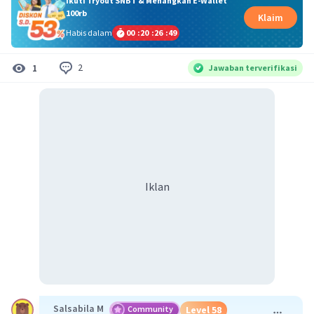
Ikuti Tryout SNBT & Menangkan E-Wallet
100rb
Klaim
Habis dalam
00
:
20
:
26
:
49
2
1
Jawaban terverifikasi
Iklan
Salsabila M
Community
Level 58