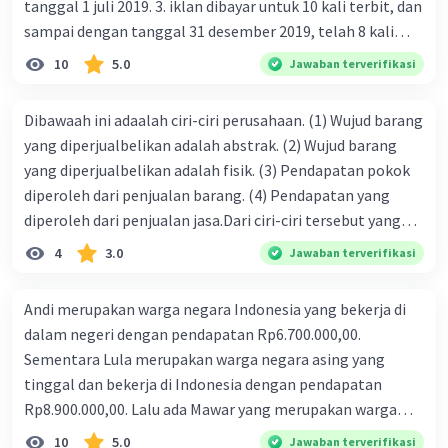
tanggal 1 juli 2019. 3. iklan dibayar untuk 10 kali terbit, dan
sampai dengan tanggal 31 desember 2019, telah 8 kali
terbit. 4. gaji terutang untuk periode berjalan sebesar
10
5.0
Jawaban terverifikasi
Rp800.000,00 dari data di atas, pencatatan jurnal pembalik
yang benar adalah ....
Dibawaah ini adaalah ciri-ciri perusahaan. (1) Wujud barang
yang diperjualbelikan adalah abstrak. (2) Wujud barang
yang diperjualbelikan adalah fisik. (3) Pendapatan pokok
diperoleh dari penjualan barang. (4) Pendapatan yang
diperoleh dari penjualan jasa.Dari ciri-ciri tersebut yang
merupakan ciri dari perusahaan dagang ditunjukan pada
4
3.0
Jawaban terverifikasi
nomor…. a. 1 dan 3 b. 3 dan 4 c. 2 dan 3 d. 1 dan 2 e. 2 dan 4
Andi merupakan warga negara Indonesia yang bekerja di
dalam negeri dengan pendapatan Rp6.700.000,00.
Sementara Lula merupakan warga negara asing yang
tinggal dan bekerja di Indonesia dengan pendapatan
Rp8.900.000,00. Lalu ada Mawar yang merupakan warga
negara Indonesia yang tinggal dan bekerja di luar negeri
10
5.0
Jawaban terverifikasi