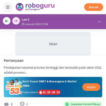
Masuk
Lee S
05 Januari 2023 17:06
Iklan
Pertanyaan
Pendapatan nasional provinsi tertinggi dan terendah pada tahun 2021
adalah provinsi...
Ikuti Tryout SNBT & Menangkan E-Wallet
100rb
Klaim
Habis dalam
02
:
03
:
08
:
33
1
1
Jawaban terverifikasi