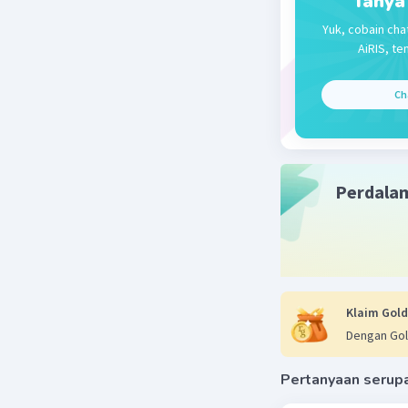
Tanya
1² - 2(1) +
Yuk, cobain cha
1 - 2 + 1 =
AiRIS, te
0 = 0 (ben
Ch
D. x² + 3 
Karena op
= 7 merup
Perdala
Jadi, jaw
Beri R
Klaim Gold
Dengan Gol
Pertanyaan serup