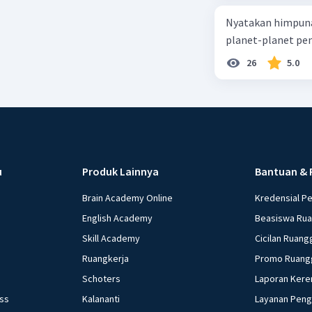
Nyatakan himpuna
planet-planet pen
26
5.0
u
Produk Lainnya
Bantuan & 
Brain Academy Online
Kredensial P
English Academy
Beasiswa Ru
Skill Academy
Cicilan Ruang
Ruangkerja
Promo Ruang
Schoters
Laporan Kere
ess
Kalananti
Layanan Pen