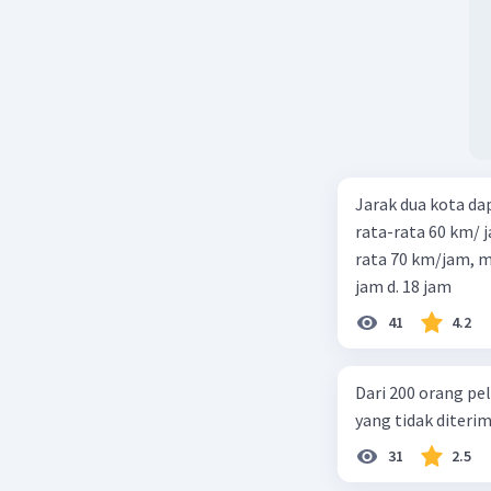
Jarak dua kota d
rata-rata 60 km/ 
rata 70 km/jam, maka waktu
jam d. 18 jam
41
4.2
Dari 200 orang pe
yang tidak diterima
31
2.5