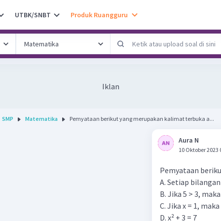
UTBK/SNBT
Produk Ruangguru
Iklan
SMP
Matematika
Pemyataan berikut yang merupakan kalimat terbuka a...
Aura N
10 Oktober 2023 
Pemyataan berikut
A. Setiap bilangan
B. Jika 5 > 3, maka
C. Jika x = 1, maka 
D. x² + 3 = 7