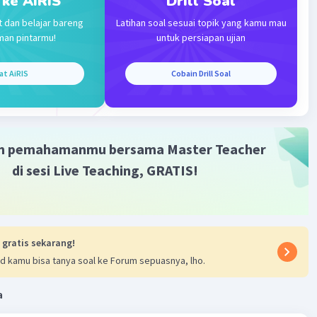
 ke AiRIS
Drill Soal
 1 = 0
t dan belajar bareng
Latihan soal sesuai topik yang kamu mau
 0
man pintarmu!
untuk persiapan ujian
ar)
at AiRIS
Cobain Drill Soal
= 7 (belum dapat ditentukan)
si D belum dapat ditentukan kebenarannya, maka D. x² + 3
akan kalimat terbuka.
m pemahamanmu bersama Master Teacher
abannya adalah D.
di sesi Live Teaching, GRATIS!
·
0.0
(
0
)
Balas
ating
 gratis sekarang!
d kamu bisa tanya soal ke Forum sepuasnya, lho.
a