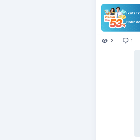
Ikuti T
Habis d
1
2