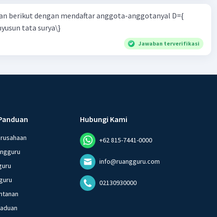
n berikut dengan mendaftar anggota-anggotanyal D={
yusun tata surya\}
Jawaban terverifikasi
Panduan
Hubungi Kami
erusahaan
+62 815-7441-0000
angguru
info@ruangguru.com
guru
guru
02130930000
ntanan
gaduan