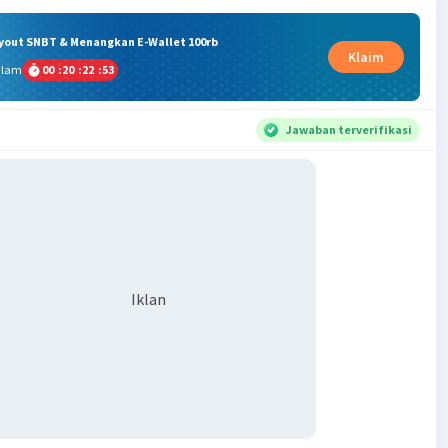
ryout SNBT & Menangkan E-Wallet 100rb
Klaim
alam
00
:
20
:
22
:
52
Jawaban terverifikasi
Iklan