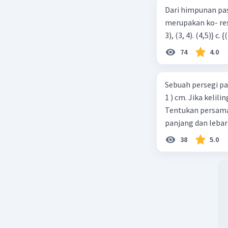
Dari himpunan pa
merupakan ko- respondensi satu-satu? a. {(1, 1), (2, 2), (3, 3), (4,4)} b. {(1, 2), (2,
74
4.0
Sebuah persegi pa
1 ) cm. Jika kelil
Tentukan persamaa
panjang dan lebar
38
5.0