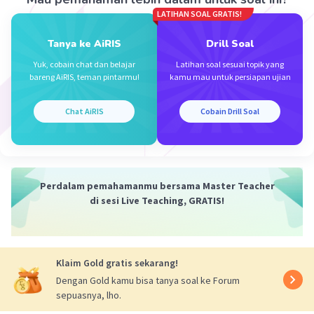
nasional yang berlandaskan pada kerakyatan, keadilan,
LATIHAN SOAL GRATIS!
dan nilai-nilai luhur budaya bangsa dengan
mengutamakan kepentingan nasional.
Tanya ke AiRIS
Drill Soal
Yuk, cobain chat dan belajar
Latihan soal sesuai topik yang
·
4.0
(
4
)
Balas
Beri Rating
bareng AiRIS, teman pintarmu!
kamu mau untuk persiapan ujian
Ida H
Level 3
04 Oktober 2023 11:45
Chat AiRIS
Cobain Drill Soal
jadikan jawaban terbaik ya terimakasih
Perdalam pemahamanmu bersama Master Teacher
di sesi Live Teaching, GRATIS!
Iklan
Klaim Gold gratis sekarang!
Dengan Gold kamu bisa tanya soal ke Forum
sepuasnya, lho.