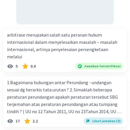
arbitrase merupakan salah satu peranan hukum
internasional dalam menyelesaikan masalah – masalah
internasional, artinya penyelesaian persengketaan
melalui
5
0.0
Jawaban terverifikasi
1.Bagaimana hubungan antar Perundang - undangan
sesuai dg herarkis tata urutan ? 2. Simaklah beberapa
peraturan perundangan apakah peraturan tersebut SBG
terjemahan atas peraturan perundangan atau tumpang
tindih ? ( UU no 12 Tahun 2011, UU no 23Tahun 2014, UU No
25 Tahun 2004 ) 3 . Tuliskan peraturan perundangan yg di
17
2.2
Lihat jawaban (3)
undangkan atas perintah TAP MPR NO I / MPR/ 2003