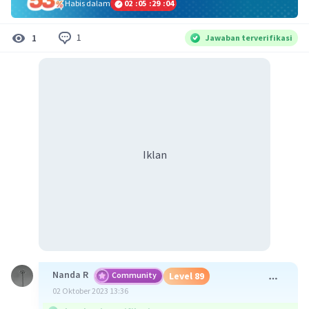
Habis dalam
02
:
05
:
29
:
04
1
1
Jawaban terverifikasi
Iklan
Nanda R
Community
Level 89
02 Oktober 2023 13:36