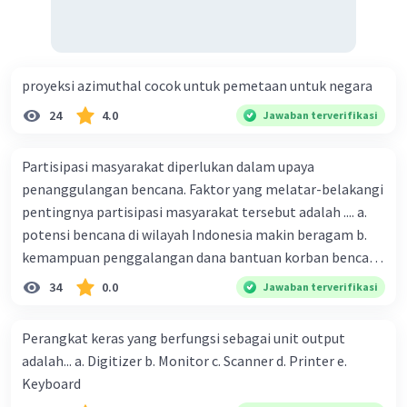
proyeksi azimuthal cocok untuk pemetaan untuk negara
24
4.0
Jawaban terverifikasi
Partisipasi masyarakat diperlukan dalam upaya
penanggulangan bencana. Faktor yang melatar-belakangi
pentingnya partisipasi masyarakat tersebut adalah .... a.
potensi bencana di wilayah Indonesia makin beragam b.
kemampuan penggalangan dana bantuan korban bencana
makin tinggi c. pemahaman pendidikan kebencanaan
34
0.0
Jawaban terverifikasi
kepada masyarakat masih rendah d. masyarakat
merupakan pihak yang langsung berhadapan dengan
Perangkat keras yang berfungsi sebagai unit output
bencana e. kepercayaan pemerintah bahwa masyarakat
adalah... a. Digitizer b. Monitor c. Scanner d. Printer e.
mampu mengatasi bencana
Keyboard