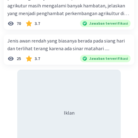
agrikutur masih mengalami banyak hambatan, jelaskan
yang menjadi penghambat perkembangan agrikultur di
indonesia
70
3.7
Jawaban terverifikasi
Jenis awan rendah yang biasanya berada pada siang hari
dan terlihat terang karena ada sinar matahari .....
25
3.7
Jawaban terverifikasi
Iklan